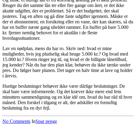
Bruger du det samme lån tre eller fire gange om året, er det ikke
akutte udgifter, der er problemet. Så er det budgettet, der skal
justeres. Tag en aften og gå dine faste udgifter igennem. Måske er
der et abonnement, en forsikring eller en vane, der kan skæres, så du
har en buffer næste gang uheldet rammer. En buffer på bare 5.000
kr. fjerner nemlig behovet for et akutlån i de fleste
hverdagssituationer.
Lav en nødplan, mens du har ro. Skriv ned: hvad er mine
muligheder, hvis jeg pludselig skal bruge 5.000 kr.? Og hvad med
15.000 kr.? Hvem ringer jeg til, og hvad er de billigste lånetilbud,
jeg kender? Når du har den plan klar, behøver du ikke tænke under
pres. Du følger bare planen. Det tager en halv time at lave og holder
i årevis.
Hurtige beslutninger behøver ikke være dårlige beslutninger. De
skal bare være informerede. Og det kræver ikke mere end fem
minutters sammenligning og en klar idé om, hvad du har råd til hver
måned. Den forskel i tilgang er alt, der adskiller en fornuftig
beslutning fra en dyr fejl.
No Comments
In
Spar penge