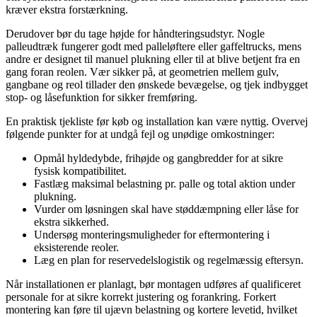
kræver ekstra forstærkning.
Derudover bør du tage højde for håndteringsudstyr. Nogle
palleudtræk fungerer godt med palleløftere eller gaffeltrucks, mens
andre er designet til manuel plukning eller til at blive betjent fra en
gang foran reolen. Vær sikker på, at geometrien mellem gulv,
gangbane og reol tillader den ønskede bevægelse, og tjek indbygget
stop- og låsefunktion for sikker fremføring.
En praktisk tjekliste før køb og installation kan være nyttig. Overvej
følgende punkter for at undgå fejl og unødige omkostninger:
Opmål hyldedybde, frihøjde og gangbredder for at sikre
fysisk kompatibilitet.
Fastlæg maksimal belastning pr. palle og total aktion under
plukning.
Vurder om løsningen skal have støddæmpning eller låse for
ekstra sikkerhed.
Undersøg monteringsmuligheder for eftermontering i
eksisterende reoler.
Læg en plan for reservedelslogistik og regelmæssig eftersyn.
Når installationen er planlagt, bør montagen udføres af qualificeret
personale for at sikre korrekt justering og forankring. Forkert
montering kan føre til ujævn belastning og kortere levetid, hvilket