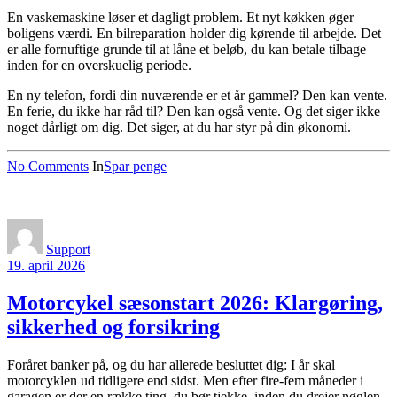
En vaskemaskine løser et dagligt problem. Et nyt køkken øger
boligens værdi. En bilreparation holder dig kørende til arbejde. Det
er alle fornuftige grunde til at låne et beløb, du kan betale tilbage
inden for en overskuelig periode.
En ny telefon, fordi din nuværende er et år gammel? Den kan vente.
En ferie, du ikke har råd til? Den kan også vente. Og det siger ikke
noget dårligt om dig. Det siger, at du har styr på din økonomi.
No Comments
In
Spar penge
Support
19. april 2026
Motorcykel sæsonstart 2026: Klargøring,
sikkerhed og forsikring
Foråret banker på, og du har allerede besluttet dig: I år skal
motorcyklen ud tidligere end sidst. Men efter fire-fem måneder i
garagen er der en række ting, du bør tjekke, inden du drejer nøglen