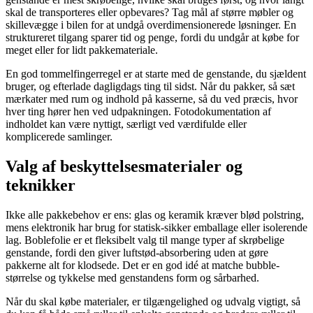
skal de transporteres eller opbevares? Tag mål af større møbler og
skillevægge i bilen for at undgå overdimensionerede løsninger. En
struktureret tilgang sparer tid og penge, fordi du undgår at købe for
meget eller for lidt pakkemateriale.
En god tommelfingerregel er at starte med de genstande, du sjældent
bruger, og efterlade dagligdags ting til sidst. Når du pakker, så sæt
mærkater med rum og indhold på kasserne, så du ved præcis, hvor
hver ting hører hen ved udpakningen. Fotodokumentation af
indholdet kan være nyttigt, særligt ved værdifulde eller
komplicerede samlinger.
Valg af beskyttelsesmaterialer og
teknikker
Ikke alle pakkebehov er ens: glas og keramik kræver blød polstring,
mens elektronik har brug for statisk-sikker emballage eller isolerende
lag. Boblefolie er et fleksibelt valg til mange typer af skrøbelige
genstande, fordi den giver luftstød-absorbering uden at gøre
pakkerne alt for klodsede. Det er en god idé at matche bubble-
størrelse og tykkelse med genstandens form og sårbarhed.
Når du skal købe materialer, er tilgængelighed og udvalg vigtigt, så