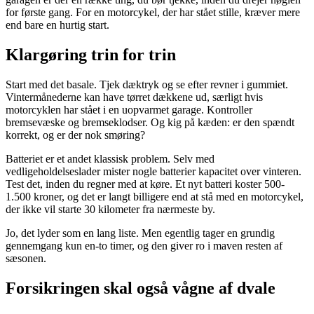
for første gang. For en motorcykel, der har stået stille, kræver mere
end bare en hurtig start.
Klargøring trin for trin
Start med det basale. Tjek dæktryk og se efter revner i gummiet.
Vintermånederne kan have tørret dækkene ud, særligt hvis
motorcyklen har stået i en uopvarmet garage. Kontroller
bremsevæske og bremseklodser. Og kig på kæden: er den spændt
korrekt, og er der nok smøring?
Batteriet er et andet klassisk problem. Selv med
vedligeholdelseslader mister nogle batterier kapacitet over vinteren.
Test det, inden du regner med at køre. Et nyt batteri koster 500-
1.500 kroner, og det er langt billigere end at stå med en motorcykel,
der ikke vil starte 30 kilometer fra nærmeste by.
Jo, det lyder som en lang liste. Men egentlig tager en grundig
gennemgang kun en-to timer, og den giver ro i maven resten af
sæsonen.
Forsikringen skal også vågne af dvale