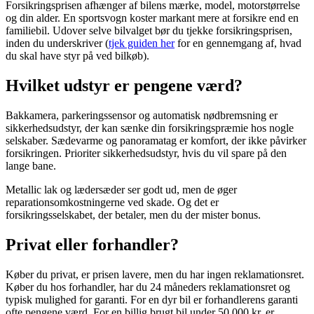
Forsikringsprisen afhænger af bilens mærke, model, motorstørrelse
og din alder. En sportsvogn koster markant mere at forsikre end en
familiebil. Udover selve bilvalget bør du tjekke forsikringsprisen,
inden du underskriver (
tjek guiden her
for en gennemgang af, hvad
du skal have styr på ved bilkøb).
Hvilket udstyr er pengene værd?
Bakkamera, parkeringssensor og automatisk nødbremsning er
sikkerhedsudstyr, der kan sænke din forsikringspræmie hos nogle
selskaber. Sædevarme og panoramatag er komfort, der ikke påvirker
forsikringen. Prioriter sikkerhedsudstyr, hvis du vil spare på den
lange bane.
Metallic lak og lædersæder ser godt ud, men de øger
reparationsomkostningerne ved skade. Og det er
forsikringsselskabet, der betaler, men du der mister bonus.
Privat eller forhandler?
Køber du privat, er prisen lavere, men du har ingen reklamationsret.
Køber du hos forhandler, har du 24 måneders reklamationsret og
typisk mulighed for garanti. For en dyr bil er forhandlerens garanti
ofte pengene værd. For en billig brugt bil under 50.000 kr. er