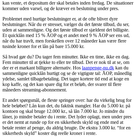
kan vente, et depositum der skal betales inden fredag. De situationer
kommer uden varsel, og de kræver en beslutning under pres.
Problemet med hurtige beslutninger er, at de ofte bliver dyre
beslutninger. Når du er stresset, vælger du det første tilbud, du ser,
uden at sammenligne. Og det første tilbud er sjældent det billigste.
Et quicklån med 15 % ÅOP og et andet med 9 % ÅOP ser ens ud,
når du har travlt, men forskellen over 12 måneder kan være flere
tusinde kroner for et lån på bare 15.000 kr.
Så hvad gør du? Du tager fem minutter. Ikke en time, ikke en dag.
Fem minutter til at tjekke to eller tre tilbud. Det er nok til at se, om
der er et markant billigere alternativ. Hos
laanpenge-nu.dk
kan du
sammenligne quicklån hurtigt og se de vigtigste tal: ÅOP, månedlig
ydelse, samlet tilbagebetaling. Det tager kortere tid end at koge en
kop kaffe, og det kan spare dig for et beløb, der svarer til flere
måneders streaming-abonnement.
Et andet spørgsmål, de fleste springer over: har du virkelig brug for
hele beløbet? Lån kun det, du faktisk mangler. Har du 5.000 kr. på
kontoen og skal bruge 12.000 kr., så lån 7.000 kr. Jo mindre du
låner, jo mindre betaler du i rente. Det lyder oplagt, men under pres
er det nemt at runde op for en sikkerheds skyld og ende med at
betale renter af penge, du aldrig brugte. De ekstra 3.000 kr. “for en
sikkerheds skyld” koster dig reelle kroner i rente.