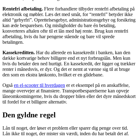
Rentefri afbetaling.
Flere forhandlere tilbyder rentefri afbetaling på
elektronik og møbler. Læs det med småt, for “rentefri” betyder ikke
altid “gebyrfri”. Oprettelsesgebyr, administrationsgebyr og forsikring
kan æde besparelsen. Og misligholder du bare én betaling,
konverteres aftalen ofte til et lån med høj rente. Brug kun rentefri
afbetaling, hvis du har pengene stående og bare vil sprede
betalingen.
Kassekreditten.
Har du allerede en kassekredit i banken, kan den
dække kortvarige behov billigere end et nyt forbrugslån. Men kun
hvis du betaler den ned hurtigt. En kassekredit, der ligger og trækker
renter i månedsvis, er dyr. Og det er nemt at vænne sig til at bruge
den som en ekstra lønkonto, hvilket er en glidebane.
Også
en el-scooter til hverdagen
er et eksempel på en anskaffelse,
mange overvejer at finansiere. Transportbesparelserne kan opveje
låneomkostningerne, hvis du dropper bilen eller det dyre månedskort
til fordel for et billigere alternativ.
Den gyldne regel
Lån til noget, der løser et problem eller sparer dig penge over tid.
Lån ikke til noget, der mister sin værdi, inden du har betalt det af.