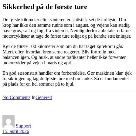
Sikkerhed på de første ture
De første kilometer efter vinteren er statistisk set de farligste. Din
krop har ikke den samme rutine som i august, og vejene kan stadig
have grus, salt og fugt fra vinteren. Nemlig derfor anbefaler erfarne
motorcyklister at tage de første ture roligt og på kendte strækninger.
Kør de første 100 kilometer som om du har taget kørekort i går.
Mærk efter, hvordan bremserne reagerer. Bliv fortrolig med
balancen igen. Og husk, at andre trafikanter heller ikke forventer
motorcykler på vejen i marts og april.
En god sæsonstart handler om forberedelse. Gør maskinen klar, tjek
forsikringen og tag de første ture med omtanke. Så er fundamentet
på plads for en hel sommer på to hjul.
No Comments
In
Generelt
Support
15. april 2026