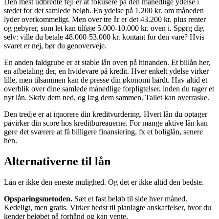
Den mest udbredte fejl er at fokusere på den månedlige ydelse i
stedet for det samlede beløb. En ydelse på 1.200 kr. om måneden
lyder overkommeligt. Men over tre år er det 43.200 kr. plus renter
og gebyrer, som let kan tilføje 5.000-10.000 kr. oven i. Spørg dig
selv: ville du betale 48.000-53.000 kr. kontant for den vare? Hvis
svaret er nej, bør du genoverveje.
En anden faldgrube er at stable lån oven på hinanden. Et billån her,
en afbetaling der, en hvidevare på kredit. Hver enkelt ydelse virker
lille, men tilsammen kan de presse din økonomi hårdt. Hav altid et
overblik over dine samlede månedlige forpligtelser, inden du tager et
nyt lån. Skriv dem ned, og læg dem sammen. Tallet kan overraske.
Den tredje er at ignorere din kreditvurdering. Hvert lån du optager
påvirker din score hos kreditbureauerne. For mange aktive lån kan
gøre det sværere at få billigere finansiering, fx et boliglån, senere
hen.
Alternativerne til lån
Lån er ikke den eneste mulighed. Og det er ikke altid den bedste.
Opsparingsmetoden.
Sæt et fast beløb til side hver måned.
Kedeligt, men gratis. Virker bedst til planlagte anskaffelser, hvor du
kender beløbet på forhånd og kan vente.