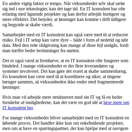
En anden vigtig faktor er tempo. Når virksomheder selv skal sætte
sig ind i nye teknologier, kan det tage tid. En IT konsulent har ofte
erfaring med lignende projekter og kan derfor arbejde hurtigere og
mere effektivt. Det betyder, at løsninger kan komme i drift tidligere
og begynde at skabe værdi.
Samarbejdet med en IT konsulent kan også være med til at reducere
risiko. Fejl i IT setup kan være dyre – både i form af nedetid og tabt
data. Med den rette rådgivning kan mange af disse fejl undgås, fordi
man træffer bedre beslutninger fra starten.
Det er også værd at fremhæve, at en IT konsulent ofte fungerer som
bindeled. I mange virksomheder er der flere leverandører og
systemer involveret. Det kan gøre det svært at skabe sammenhæng.
En konsulent kan være med til at koordinere og sikre, at tingene
hænger sammen, så virksomheden ikke ender med fragmenterede
løsninger.
Hvis man vil arbejde mere struktureret med sin IT og få en bedre
forståelse af mulighederne, kan det være en god idé at
læse mere om
IT konsulent her
.
For mange virksomheder bliver samarbejdet med en IT konsulent en
løbende proces. Det handler ikke kun om enkeltstående projekter,
men om at have en sparringspartner, der kan hjælpe med at navigere