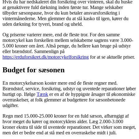
Hvis du har nedskaleret din forsikring over vinteren, skal du huske
at genaktivere fuld dækning inden første tur. Mange selskaber
tilbyder sæsonpause, hvor du kun betaler ansvarsforsikring i
vintermånederne. Men glemmer du at slå kasko til igen, kører du
uden dækning for tyveri, brand og uheld.
Og priserne varierer mere, end de fleste tror. For den samme
motorcykel kan forskellen mellem selskaberne sagtens være 3.000-
5.000 kroner om året. Altså penge, du hellere kan bruge på udstyr
eller brændstof. Sammenlign på
https://erduforsikret.dk/motorcykelforsikring
for at se aktuelle priser.
Budget for sæsonen
En motorcykelsæson koster mere end de fleste regner med.
Brændstof, service, forsikring, udstyr og uventede reparationer løber
hurtigt op. Ifølge
Tænk
er en af de hyppigste årsager til økonomiske
overraskelser, at folk glemmer at budgettere for sæsonbetonede
udgifter.
Regn med 15.000-25.000 kroner for en fuld sæson, afhængigt af
hvor meget du kører og motorcyklens alder. Læg 2.000-3.000
kroner ekstra til side til uventede reparationer. Det virker som meget,
men det er bedre end at stå med en overraskelse midt i juli.