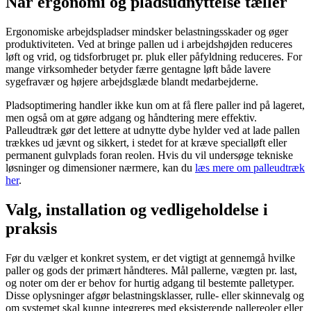
Når ergonomi og pladsudnyttelse tæller
Ergonomiske arbejdspladser mindsker belastningsskader og øger
produktiviteten. Ved at bringe pallen ud i arbejdshøjden reduceres
løft og vrid, og tidsforbruget pr. pluk eller påfyldning reduceres. For
mange virksomheder betyder færre gentagne løft både lavere
sygefravær og højere arbejdsglæde blandt medarbejderne.
Pladsoptimering handler ikke kun om at få flere paller ind på lageret,
men også om at gøre adgang og håndtering mere effektiv.
Palleudtræk gør det lettere at udnytte dybe hylder ved at lade pallen
trækkes ud jævnt og sikkert, i stedet for at kræve specialløft eller
permanent gulvplads foran reolen. Hvis du vil undersøge tekniske
løsninger og dimensioner nærmere, kan du
læs mere om palleudtræk
her
.
Valg, installation og vedligeholdelse i
praksis
Før du vælger et konkret system, er det vigtigt at gennemgå hvilke
paller og gods der primært håndteres. Mål pallerne, vægten pr. last,
og noter om der er behov for hurtig adgang til bestemte palletyper.
Disse oplysninger afgør belastningsklasser, rulle- eller skinnevalg og
om systemet skal kunne integreres med eksisterende pallereoler eller