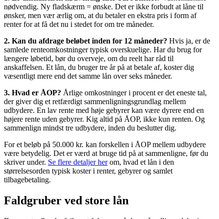
nødvendig. Ny fladskærm = ønske. Det er ikke forbudt at låne til
ønsker, men vær ærlig om, at du betaler en ekstra pris i form af
renter for at få det nu i stedet for om tre måneder.
2. Kan du afdrage beløbet inden for 12 måneder?
Hvis ja, er de
samlede renteomkostninger typisk overskuelige. Har du brug for
længere løbetid, bør du overveje, om du reelt har råd til
anskaffelsen. Et lån, du bruger tre år på at betale af, koster dig
væsentligt mere end det samme lån over seks måneder.
3. Hvad er ÅOP?
Årlige omkostninger i procent er det eneste tal,
der giver dig et retfærdigt sammenligningsgrundlag mellem
udbydere. En lav rente med høje gebyrer kan være dyrere end en
højere rente uden gebyrer. Kig altid på ÅOP, ikke kun renten. Og
sammenlign mindst tre udbydere, inden du beslutter dig.
For et beløb på 50.000 kr. kan forskellen i ÅOP mellem udbydere
være betydelig. Det er værd at bruge tid på at sammenligne, før du
skriver under.
Se flere detaljer her
om, hvad et lån i den
størrelsesorden typisk koster i renter, gebyrer og samlet
tilbagebetaling.
Faldgruber ved store lån