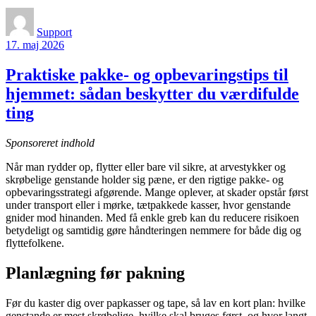
Support
17. maj 2026
Praktiske pakke- og opbevaringstips til
hjemmet: sådan beskytter du værdifulde
ting
Sponsoreret indhold
Når man rydder op, flytter eller bare vil sikre, at arvestykker og
skrøbelige genstande holder sig pæne, er den rigtige pakke- og
opbevaringsstrategi afgørende. Mange oplever, at skader opstår først
under transport eller i mørke, tætpakkede kasser, hvor genstande
gnider mod hinanden. Med få enkle greb kan du reducere risikoen
betydeligt og samtidig gøre håndteringen nemmere for både dig og
flyttefolkene.
Planlægning før pakning
Før du kaster dig over papkasser og tape, så lav en kort plan: hvilke
genstande er mest skrøbelige, hvilke skal bruges først, og hvor langt