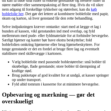
du kan få både små ruller til enkelte genstande og bredere ruller til
større møbler eller sammenpakning af flere ting. Hvis du vil sikre
nem adgang til forskellige tykkelser og størrelser, kan du
køb
boblefolie her
. Det gør det lettere at kombinere boblefolie med papir,
skum og karton, så hver genstand får den rette behandling.
Selve indpakningen kræver omtanke: start med at lægge et lag i
bunden af kassen, vikl genstanden ind med overlap, og fyld
mellemrum med pude- eller fyldmateriale for at forhindre bevægelse.
Særligt hjørner og kanter bør have ekstra beskyttelse; fold
boblefolien omkring hjørnerne eller brug hjørnebeskyttere. For
tunge genstande er det en fordel at bruge flere lag og eventuelt
stabilisere med skillevægge i kartonen.
Vælg boblefolie med passende boblestørrelse: små bobler til
skrøbelige, flade genstande; store bobler til dæmpning af
kraftige stød.
Brug pakketape af god kvalitet for at undgå, at kasser springer
op under transport.
Fyld altid tomrum i kasserne for at minimere bevægelse.
Opbevaring og mærkning — gør det
overskueligt