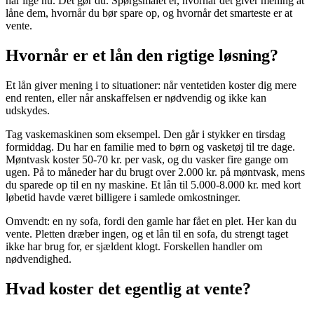
har lige nu. Det gør du. Spørgsmålet er, hvornår det giver mening at
låne dem, hvornår du bør spare op, og hvornår det smarteste er at
vente.
Hvornår er et lån den rigtige løsning?
Et lån giver mening i to situationer: når ventetiden koster dig mere
end renten, eller når anskaffelsen er nødvendig og ikke kan
udskydes.
Tag vaskemaskinen som eksempel. Den går i stykker en tirsdag
formiddag. Du har en familie med to børn og vasketøj til tre dage.
Møntvask koster 50-70 kr. per vask, og du vasker fire gange om
ugen. På to måneder har du brugt over 2.000 kr. på møntvask, mens
du sparede op til en ny maskine. Et lån til 5.000-8.000 kr. med kort
løbetid havde været billigere i samlede omkostninger.
Omvendt: en ny sofa, fordi den gamle har fået en plet. Her kan du
vente. Pletten dræber ingen, og et lån til en sofa, du strengt taget
ikke har brug for, er sjældent klogt. Forskellen handler om
nødvendighed.
Hvad koster det egentlig at vente?