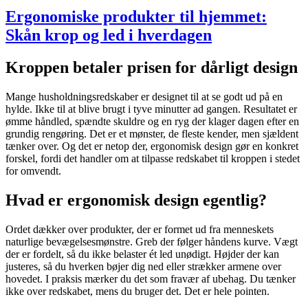
Ergonomiske produkter til hjemmet:
Skån krop og led i hverdagen
Kroppen betaler prisen for dårligt design
Mange husholdningsredskaber er designet til at se godt ud på en
hylde. Ikke til at blive brugt i tyve minutter ad gangen. Resultatet er
ømme håndled, spændte skuldre og en ryg der klager dagen efter en
grundig rengøring. Det er et mønster, de fleste kender, men sjældent
tænker over. Og det er netop der, ergonomisk design gør en konkret
forskel, fordi det handler om at tilpasse redskabet til kroppen i stedet
for omvendt.
Hvad er ergonomisk design egentlig?
Ordet dækker over produkter, der er formet ud fra menneskets
naturlige bevægelsesmønstre. Greb der følger håndens kurve. Vægt
der er fordelt, så du ikke belaster ét led unødigt. Højder der kan
justeres, så du hverken bøjer dig ned eller strækker armene over
hovedet. I praksis mærker du det som fravær af ubehag. Du tænker
ikke over redskabet, mens du bruger det. Det er hele pointen.