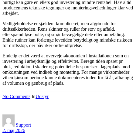
hurtigt kan gøre en ellers god investering mindre rentabel. Hav altid
producentens tekniske tegninger og monteringsvejledninger klar ved
arbejdet.
Vedligeholdelse er sjældent kompliceret, men afgørende for
driftssikkerheden. Rens skinner og ruller for støv og affald,
efterspænd løse bolte, og smør bevægelige dele efter anbefaling.
Enkle rutiner kan forlænge levetiden betydeligt og mindske risikoen
for driftsstop, der påvirker ordreudførelse.
Endelig er det værd at overveje økonomien i installationen som en
investering i arbejdsmiljø og effektivitet. Beregn tiden sparet pr.
pluk, reduktion i skader og potentielle besparelser i lagerplads mod
omkostningen ved indkøb og montering. For mange virksomheder
vil en lønsom periode kunne dokumenteres inden for få år, afhængig
af volumen og genbrug af plads.
No Comments
In
Udstyr
Support
2. maj 2026