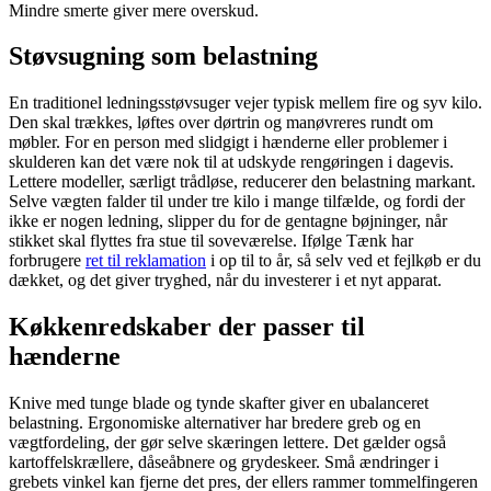
Mindre smerte giver mere overskud.
Støvsugning som belastning
En traditionel ledningsstøvsuger vejer typisk mellem fire og syv kilo.
Den skal trækkes, løftes over dørtrin og manøvreres rundt om
møbler. For en person med slidgigt i hænderne eller problemer i
skulderen kan det være nok til at udskyde rengøringen i dagevis.
Lettere modeller, særligt trådløse, reducerer den belastning markant.
Selve vægten falder til under tre kilo i mange tilfælde, og fordi der
ikke er nogen ledning, slipper du for de gentagne bøjninger, når
stikket skal flyttes fra stue til soveværelse. Ifølge Tænk har
forbrugere
ret til reklamation
i op til to år, så selv ved et fejlkøb er du
dækket, og det giver tryghed, når du investerer i et nyt apparat.
Køkkenredskaber der passer til
hænderne
Knive med tunge blade og tynde skafter giver en ubalanceret
belastning. Ergonomiske alternativer har bredere greb og en
vægtfordeling, der gør selve skæringen lettere. Det gælder også
kartoffelskrællere, dåseåbnere og grydeskeer. Små ændringer i
grebets vinkel kan fjerne det pres, der ellers rammer tommelfingeren