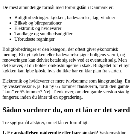
De mest almindelige formål med forbrugslån i Danmark er:
Boligforbedringer: køkken, badeværelse, tag, vinduer
Bilkøb og bilreparationer
Elektronik og hvidevarer
Tandlæge og sundhedsudgifter
Uforudsete regninger
Boligforbedringer er den kategori, der oftest giver økonomisk
mening. Et nyt køkken eller badeværelse øger boligens værdi, og
renoveringen kan delvist betale sig selv ved et eventuelt salg. Men
det kræver, at du holder omkostningerne i skak. Budgettet for et nyt
køkken kan løbe løbsk, hvis du ikke har en klar plan fra starten.
Elektronik og hvidevarer er mere tvivlsomme som lånegrundlag. En
ny vaskemaskine, ja. En ny 65-tommer fladskærm, fordi den gamle
“kun” er 55 tommer? Nej. Tænk over, om den gamle version stadig
fungerer, inden du låner til en opgradering.
Sådan vurderer du, om et lån er det værd
Tre spørgsmål afslører, om et lån er fornuftigt:
1. Er anskaffelsen nødvendig eller bare ønsket?
Vaskemaskine =