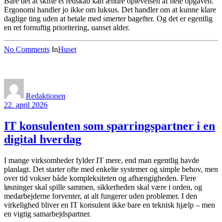
Bare det at skifte ét redskab kan ændre oplevelsen af hele opgaven.
Ergonomi handler jo ikke om luksus. Det handler om at kunne klare
daglige ting uden at betale med smerter bagefter. Og det er egentlig
en ret fornuftig prioritering, uanset alder.
No Comments
In
Huset
Redaktionen
22. april 2026
IT konsulenten som sparringspartner i en
digital hverdag
I mange virksomheder fylder IT mere, end man egentlig havde
planlagt. Det starter ofte med enkelte systemer og simple behov, men
over tid vokser både kompleksiteten og afhængigheden. Flere
løsninger skal spille sammen, sikkerheden skal være i orden, og
medarbejderne forventer, at alt fungerer uden problemer. I den
virkelighed bliver en IT konsulent ikke bare en teknisk hjælp – men
en vigtig samarbejdspartner.