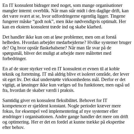
En IT konsulent bidrager med noget, som mange organisationer
mangler internt: overblik. Når man står midt i den daglige drift, kan
det være svært at se, hvor udfordringerne egentlig ligger. Tingene
fungerer måske “godt nok”, men ikke nødvendigvis optimalt. Her
kan en ekstern konsulent træde ind og skabe klarhed.
Det handler ikke kun om at løse problemer, men om at forstå
helheden. Hvordan arbejder medarbejderne? Hvilke systemer bruger
de? Og hvor opstår flaskehalsene? Når man får svar på de
spørgsmål, bliver det muligt at arbejde mere målrettet med
forbedringer.
En af de store styrker ved en IT konsulent er evnen til at koble
teknik og forretning. IT må aldrig blive et isoleret område, der lever
sit eget liv. Det skal understøtte virksomhedens mål. Derfor er det
vigtigt, at løsninger ikke kun vælges ud fra funktioner, men også ud
fra, hvordan de skaber værdi i praksis.
Samtidig giver en konsulent fleksibilitet. Behovet for IT
kompetencer er sjældent konstant. Nogle perioder kræver mere
fokus, for eksempel ved implementering af nye systemer eller
ændringer i organisationen. Andre gange handler det mere om drift
og optimering. Her er det en fordel at kunne trække på ekspertise
efter behov.