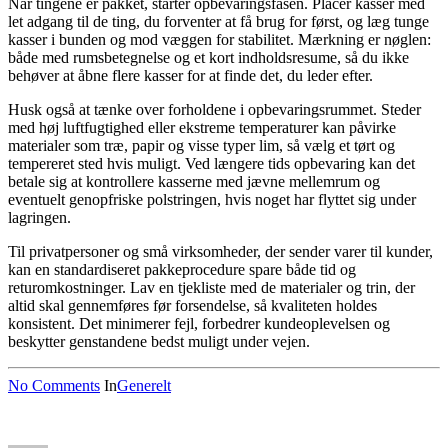
Når tingene er pakket, starter opbevaringsfasen. Placer kasser med
let adgang til de ting, du forventer at få brug for først, og læg tunge
kasser i bunden og mod væggen for stabilitet. Mærkning er nøglen:
både med rumsbetegnelse og et kort indholdsresume, så du ikke
behøver at åbne flere kasser for at finde det, du leder efter.
Husk også at tænke over forholdene i opbevaringsrummet. Steder
med høj luftfugtighed eller ekstreme temperaturer kan påvirke
materialer som træ, papir og visse typer lim, så vælg et tørt og
tempereret sted hvis muligt. Ved længere tids opbevaring kan det
betale sig at kontrollere kasserne med jævne mellemrum og
eventuelt genopfriske polstringen, hvis noget har flyttet sig under
lagringen.
Til privatpersoner og små virksomheder, der sender varer til kunder,
kan en standardiseret pakkeprocedure spare både tid og
returomkostninger. Lav en tjekliste med de materialer og trin, der
altid skal gennemføres før forsendelse, så kvaliteten holdes
konsistent. Det minimerer fejl, forbedrer kundeoplevelsen og
beskytter genstandene bedst muligt under vejen.
No Comments
In
Generelt