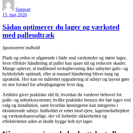
Support
15. maj 2026
Sådan optimerer du lager og værksted
med palleudtræk
Sponsoreret indhold
Plads og orden er afgørende i både små værksteder og større lagre,
hvor effektiv håndtering af paller kan spare tid og reducere skader.
Mange oplever, at traditionel reolopbevaring ikke udnytter gulv- og
hyldedybde optimalt, eller at manuel håndtering bliver tung og
upraktisk. Her kan en målrettet opgradering af udstyr og layout gøre
en stor forskel for arbejdsgangene hver dag.
Artiklen giver praktiske råd til, hvordan du vurderer behovet for
palle- og udtrækssystemer, hvilke praktiske hensyn der bør tages ved
valg og installation, samt hvordan løsningerne kan integreres i
eksisterende udstyr. Indholdet er rettet mod ejere, lagermedarbejdere
og værkstedsansvarlige, der vil forbedre sikkerheden og
effektiviteten uden at skulle bygge helt nyt lager.