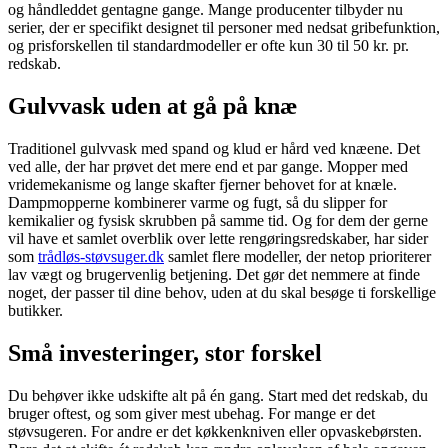
og håndleddet gentagne gange. Mange producenter tilbyder nu
serier, der er specifikt designet til personer med nedsat gribefunktion,
og prisforskellen til standardmodeller er ofte kun 30 til 50 kr. pr.
redskab.
Gulvvask uden at gå på knæ
Traditionel gulvvask med spand og klud er hård ved knæene. Det
ved alle, der har prøvet det mere end et par gange. Mopper med
vridemekanisme og lange skafter fjerner behovet for at knæle.
Dampmopperne kombinerer varme og fugt, så du slipper for
kemikalier og fysisk skrubben på samme tid. Og for dem der gerne
vil have et samlet overblik over lette rengøringsredskaber, har sider
som
trådløs-støvsuger.dk
samlet flere modeller, der netop prioriterer
lav vægt og brugervenlig betjening. Det gør det nemmere at finde
noget, der passer til dine behov, uden at du skal besøge ti forskellige
butikker.
Små investeringer, stor forskel
Du behøver ikke udskifte alt på én gang. Start med det redskab, du
bruger oftest, og som giver mest ubehag. For mange er det
støvsugeren. For andre er det køkkenkniven eller opvaskebørsten.