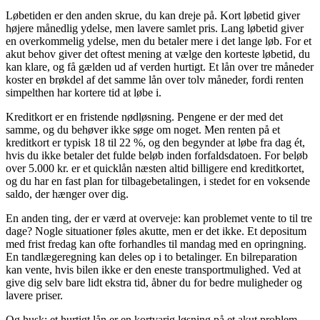
Løbetiden er den anden skrue, du kan dreje på. Kort løbetid giver
højere månedlig ydelse, men lavere samlet pris. Lang løbetid giver
en overkommelig ydelse, men du betaler mere i det lange løb. For et
akut behov giver det oftest mening at vælge den korteste løbetid, du
kan klare, og få gælden ud af verden hurtigt. Et lån over tre måneder
koster en brøkdel af det samme lån over tolv måneder, fordi renten
simpelthen har kortere tid at løbe i.
Kreditkort er en fristende nødløsning. Pengene er der med det
samme, og du behøver ikke søge om noget. Men renten på et
kreditkort er typisk 18 til 22 %, og den begynder at løbe fra dag ét,
hvis du ikke betaler det fulde beløb inden forfaldsdatoen. For beløb
over 5.000 kr. er et quicklån næsten altid billigere end kreditkortet,
og du har en fast plan for tilbagebetalingen, i stedet for en voksende
saldo, der hænger over dig.
En anden ting, der er værd at overveje: kan problemet vente to til tre
dage? Nogle situationer føles akutte, men er det ikke. Et depositum
med frist fredag kan ofte forhandles til mandag med en opringning.
En tandlægeregning kan deles op i to betalinger. En bilreparation
kan vente, hvis bilen ikke er den eneste transportmulighed. Ved at
give dig selv bare lidt ekstra tid, åbner du for bedre muligheder og
lavere priser.
Og husk: et hurtigt lån er en kortvarig løsning på et akut problem.