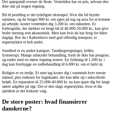
Det spørgsmål overser de fleste. Ventetiden har en pris, selvom den
ikke står på nogen regning.
Bil til pendling er det tydeligste eksempel. Hvis din bil bryder
sammen, og du bruger 800 kr. om ugen på tog og taxa for at komme
på arbejde, koster ventetiden dig 3.200 kr. om måneden. Et
forbrugslån, der dækker en brugt bil til 40.000-50.000 kr., kan give
bedre mening rent økonomisk. Men kun hvis du har brug for bilen
dagligt. Bor du i København med god offentlig transport, er
regnestykket et helt andet.
Sundhed er en anden kategori. Tandlægeregninger, briller,
fysioterapi. Mange udskyder behandling, fordi de ikke har pengene,
og ender med en større regning senere. En fyldning til 1.200 kr. i
dag kan forebygge en rodbehandling til 6.000 kr. om et halvt år.
Boligen er en tredje. Et utæt tag koster dig i varmetab hver eneste
måned, plus risikoen for fugtskader, der kan løbe op i sekscifrede
beløb. En reparation til 25.000-40.000 kr. nu kan spare dig for langt
større udgifter på sigt. Det er den slags regnestykke, hvor et lån
sjældent er det forkerte valg.
De store poster: hvad finansierer
danskerne?