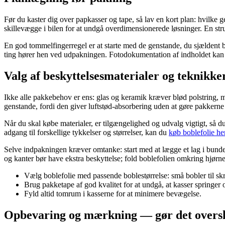
Før du kaster dig over papkasser og tape, så lav en kort plan: hvilke g
skillevægge i bilen for at undgå overdimensionerede løsninger. En struk
En god tommelfingerregel er at starte med de genstande, du sjældent b
ting hører hen ved udpakningen. Fotodokumentation af indholdet kan v
Valg af beskyttelsesmaterialer og teknikke
Ikke alle pakkebehov er ens: glas og keramik kræver blød polstring, men
genstande, fordi den giver luftstød-absorbering uden at gøre pakkerne
Når du skal købe materialer, er tilgængelighed og udvalg vigtigt, så du
adgang til forskellige tykkelser og størrelser, kan du
køb boblefolie he
Selve indpakningen kræver omtanke: start med at lægge et lag i bunde
og kanter bør have ekstra beskyttelse; fold boblefolien omkring hjørner
Vælg boblefolie med passende boblestørrelse: små bobler til skrø
Brug pakketape af god kvalitet for at undgå, at kasser springer 
Fyld altid tomrum i kasserne for at minimere bevægelse.
Opbevaring og mærkning — gør det oversk