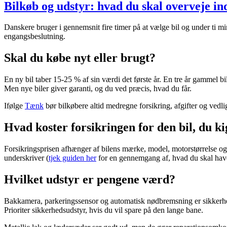
Bilkøb og udstyr: hvad du skal overveje i
Danskere bruger i gennemsnit fire timer på at vælge bil og under ti min
engangsbeslutning.
Skal du købe nyt eller brugt?
En ny bil taber 15-25 % af sin værdi det første år. En tre år gammel b
Men nye biler giver garanti, og du ved præcis, hvad du får.
Ifølge
Tænk
bør bilkøbere altid medregne forsikring, afgifter og vedlig
Hvad koster forsikringen for den bil, du k
Forsikringsprisen afhænger af bilens mærke, model, motorstørrelse og 
underskriver (
tjek guiden her
for en gennemgang af, hvad du skal have
Hvilket udstyr er pengene værd?
Bakkamera, parkeringssensor og automatisk nødbremsning er sikkerhed
Prioriter sikkerhedsudstyr, hvis du vil spare på den lange bane.