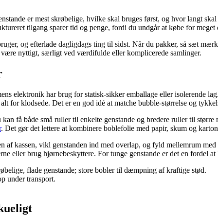
enstande er mest skrøbelige, hvilke skal bruges først, og hvor langt ska
tureret tilgang sparer tid og penge, fordi du undgår at købe for meget e
ruger, og efterlade dagligdags ting til sidst. Når du pakker, så sæt mæ
ære nyttigt, særligt ved værdifulde eller komplicerede samlinger.
r
s elektronik har brug for statisk-sikker emballage eller isolerende lag. 
 alt for klodsede. Det er en god idé at matche bubble-størrelse og tykk
 kan få både små ruller til enkelte genstande og bredere ruller til størr
r
. Det gør det lettere at kombinere boblefolie med papir, skum og karton
n af kassen, vikl genstanden ind med overlap, og fyld mellemrum med pu
ne eller brug hjørnebeskyttere. For tunge genstande er det en fordel at 
belige, flade genstande; store bobler til dæmpning af kraftige stød.
op under transport.
ueligt