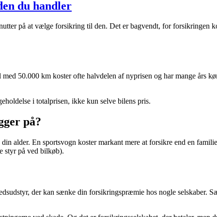
nden du handler
utter på at vælge forsikring til den. Det er bagvendt, for forsikringen k
il med 50.000 km koster ofte halvdelen af nyprisen og har mange års kørs
eholdelse i totalprisen, ikke kun selve bilens pris.
igger på?
din alder. En sportsvogn koster markant mere at forsikre end en familieb
 styr på ved bilkøb).
sudstyr, der kan sænke din forsikringspræmie hos nogle selskaber. Sæ