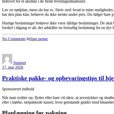
behovet for et akutlån i de fleste hverdagssituationer.
Lav en nødplan, mens du har ro. Skriv ned: hvad er mine muligheder, h
har den plan klar, behøver du ikke tænke under pres. Du følger bare pl
Hurtige beslutninger behøver ikke være dårlige beslutninger. De ska
forskel i tilgang er alt, der adskiller en fornuftig beslutning fra en dyr f
No Comments
In
Spar penge
Support
17. maj 2026
Praktiske pakke- og opbevaringstips til hj
Sponsoreret indhold
Når man rydder op, flytter eller bare vil sikre, at arvestykker og skr
eller i mørke, tætpakkede kasser, hvor genstande gnider mod hinanden
Planlægning før pakning