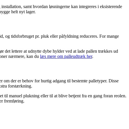
 installation, samt hvordan løsningerne kan integreres i eksisterende
bygge helt nyt lager.
d, og tidsforbruget pr. pluk eller påfyldning reduceres. For mange
r det lettere at udnytte dybe hylder ved at lade pallen trækkes ud
nsioner nærmere, kan du
læs mere om palleudtræk her
.
er om der er behov for hurtig adgang til bestemte palletyper. Disse
kstra forstærkning.
til manuel plukning eller til at blive betjent fra en gang foran reolen.
er fremføring.