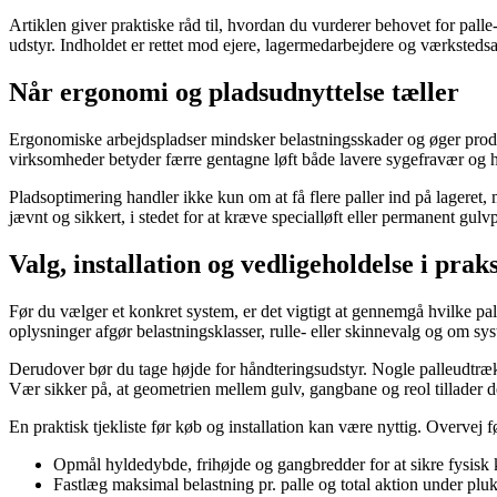
Artiklen giver praktiske råd til, hvordan du vurderer behovet for pall
udstyr. Indholdet er rettet mod ejere, lagermedarbejdere og værkstedsan
Når ergonomi og pladsudnyttelse tæller
Ergonomiske arbejdspladser mindsker belastningsskader og øger produkt
virksomheder betyder færre gentagne løft både lavere sygefravær og 
Pladsoptimering handler ikke kun om at få flere paller ind på lageret,
jævnt og sikkert, i stedet for at kræve specialløft eller permanent g
Valg, installation og vedligeholdelse i praks
Før du vælger et konkret system, er det vigtigt at gennemgå hvilke pal
oplysninger afgør belastningsklasser, rulle- eller skinnevalg og om sy
Derudover bør du tage højde for håndteringsudstyr. Nogle palleudtræk fu
Vær sikker på, at geometrien mellem gulv, gangbane og reol tillader d
En praktisk tjekliste før køb og installation kan være nyttig. Overvej
Opmål hyldedybde, frihøjde og gangbredder for at sikre fysisk k
Fastlæg maksimal belastning pr. palle og total aktion under plu