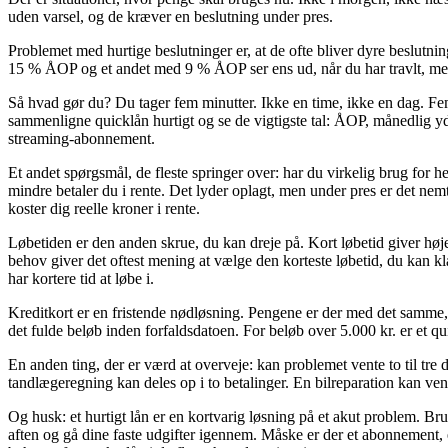
uden varsel, og de kræver en beslutning under pres.
Problemet med hurtige beslutninger er, at de ofte bliver dyre beslutning
15 % ÅOP og et andet med 9 % ÅOP ser ens ud, når du har travlt, men 
Så hvad gør du? Du tager fem minutter. Ikke en time, ikke en dag. Fem mi
sammenligne quicklån hurtigt og se de vigtigste tal: ÅOP, månedlig ydel
streaming-abonnement.
Et andet spørgsmål, de fleste springer over: har du virkelig brug for h
mindre betaler du i rente. Det lyder oplagt, men under pres er det nem
koster dig reelle kroner i rente.
Løbetiden er den anden skrue, du kan dreje på. Kort løbetid giver høj
behov giver det oftest mening at vælge den korteste løbetid, du kan kl
har kortere tid at løbe i.
Kreditkort er en fristende nødløsning. Pengene er der med det samme, 
det fulde beløb inden forfaldsdatoen. For beløb over 5.000 kr. er et qui
En anden ting, der er værd at overveje: kan problemet vente to til tre
tandlægeregning kan deles op i to betalinger. En bilreparation kan vent
Og husk: et hurtigt lån er en kortvarig løsning på et akut problem. Brug
aften og gå dine faste udgifter igennem. Måske er der et abonnement, 