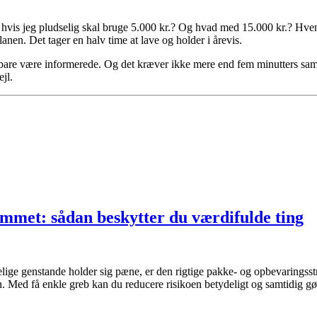
vis jeg pludselig skal bruge 5.000 kr.? Og hvad med 15.000 kr.? Hvem ri
anen. Det tager en halv time at lave og holder i årevis.
l bare være informerede. Og det kræver ikke mere end fem minutters sa
ejl.
emmet: sådan beskytter du værdifulde ting
øbelige genstande holder sig pæne, er den rigtige pakke- og opbevaringsst
. Med få enkle greb kan du reducere risikoen betydeligt og samtidig gø