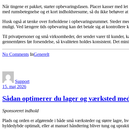
Når tingene er pakket, starter opbevaringsfasen. Placer kasser med let
med rumsbetegnelse og et kort indholdsresume, så du ikke behøver at åbn
Husk også at tænke over forholdene i opbevaringsrummet. Steder med hø
muligt. Ved længere tids opbevaring kan det betale sig at kontrollere
Til privatpersoner og små virksomheder, der sender varer til kunder, k
gennemføres før forsendelse, så kvaliteten holdes konsistent. Det min
No Comments
In
Generelt
Support
15. maj 2026
Sådan optimerer du lager og værksted me
Sponsoreret indhold
Plads og orden er afgørende i både små værksteder og større lagre, hvo
hyldedybde optimalt, eller at manuel håndtering bliver tung og uprakti