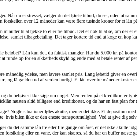
er. Når du er stresset, vælger du det første tilbud, du ser, uden at samm
forskellen over 12 måneder kan være flere tusinde kroner for et lån på
nutter til at tjekke to eller tre tilbud. Det er nok til at se, om der er e
se, samlet tilbagebetaling. Det tager kortere tid end at koge en kop kaff
ele beløbet? Lån kun det, du faktisk mangler. Har du 5.000 kr. på kontoe
t at runde op for en sikkerheds skyld og ende med at betale renter af pe
ere månedlig ydelse, men lavere samlet pris. Lang løbetid giver en over
are, og få gælden ud af verden hurtigt. Et lån over tre måneder koster 
og du behøver ikke søge om noget. Men renten på et kreditkort er typisk
cklån næsten altid billigere end kreditkortet, og du har en fast plan for
 dage? Nogle situationer føles akutte, men er det ikke. Et depositum me
e, hvis bilen ikke er den eneste transportmulighed. Ved at give dig selv 
er du det samme lån tre eller fire gange om året, er det ikke akutte udgif
en forsikring eller en vane, der kan skæres, så du har en buffer næste g