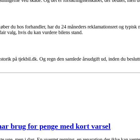
ningerne ved skade. Og det er forsikringsselskabet, der betaler, men d
øber du hos forhandler, har du 24 måneders reklamationsret og typisk mu
fair valg, hvis du kan vurdere bilens stand.
torik på tjekbil.dk. Og regn den samlede årsudgift ud, inden du beslutter
ar brug for penge med kort varsel
ste uge, men i dag. En uventet regning, en reparation der ikke kan vent