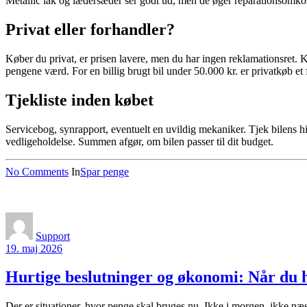
Metallic lak og lædersæder ser godt ud, men de øger reparationsomkost
Privat eller forhandler?
Køber du privat, er prisen lavere, men du har ingen reklamationsret. K
pengene værd. For en billig brugt bil under 50.000 kr. er privatkøb et 
Tjekliste inden købet
Servicebog, synrapport, eventuelt en uvildig mekaniker. Tjek bilens his
vedligeholdelse. Summen afgør, om bilen passer til dit budget.
No Comments
In
Spar penge
Support
19. maj 2026
Hurtige beslutninger og økonomi: Når du h
Der er situationer, hvor penge skal bruges nu. Ikke i morgen, ikke næ