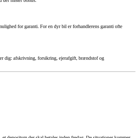
u der mister bonus.
lighed for garanti. For en dyr bil er forhandlerens garanti ofte
 dig: afskrivning, forsikring, ejerafgift, brændstof og
e, et depositum der skal betales inden fredag. De situationer kommer