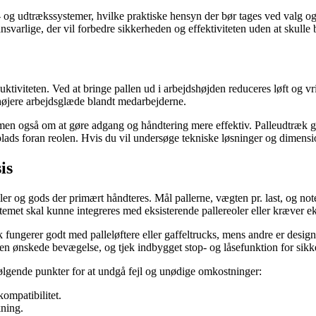
e- og udtrækssystemer, hvilke praktiske hensyn der bør tages ved valg og
svarlige, der vil forbedre sikkerheden og effektiviteten uden at skulle 
iviteten. Ved at bringe pallen ud i arbejdshøjden reduceres løft og vri
højere arbejdsglæde blandt medarbejderne.
 men også om at gøre adgang og håndtering mere effektiv. Palleudtræk gø
ulvplads foran reolen. Hvis du vil undersøge tekniske løsninger og dime
is
ler og gods der primært håndteres. Mål pallerne, vægten pr. last, og not
stemet skal kunne integreres med eksisterende pallereoler eller kræver e
ngerer godt med palleløftere eller gaffeltrucks, mens andre er designet 
en ønskede bevægelse, og tjek indbygget stop- og låsefunktion for sikk
 følgende punkter for at undgå fejl og unødige omkostninger:
ompatibilitet.
kning.