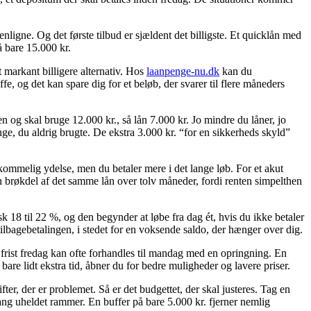
enligne. Og det første tilbud er sjældent det billigste. Et quicklån med
 bare 15.000 kr.
t markant billigere alternativ. Hos
laanpenge-nu.dk
kan du
e, og det kan spare dig for et beløb, der svarer til flere måneders
n og skal bruge 12.000 kr., så lån 7.000 kr. Jo mindre du låner, jo
nge, du aldrig brugte. De ekstra 3.000 kr. “for en sikkerheds skyld”
kommelig ydelse, men du betaler mere i det lange løb. For et akut
en brøkdel af det samme lån over tolv måneder, fordi renten simpelthen
 18 til 22 %, og den begynder at løbe fra dag ét, hvis du ikke betaler
 tilbagebetalingen, i stedet for en voksende saldo, der hænger over dig.
d frist fredag kan ofte forhandles til mandag med en opringning. En
bare lidt ekstra tid, åbner du for bedre muligheder og lavere priser.
ter, der er problemet. Så er det budgettet, der skal justeres. Tag en
ang uheldet rammer. En buffer på bare 5.000 kr. fjerner nemlig