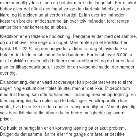
overkommelig ydelse, men du betaler mere i det lange løb. For et akut
behov giver det oftest mening at vælge den korteste løbetid, du kan
klare, og få gælden ud af verden hurtigt. Et lån over tre måneder
koster en brøkdel af det samme lån over tolv måneder, fordi renten
simpelthen har kortere tid at løbe i.
Kreditkort er en fristende nødløsning. Pengene er der med det samme,
og du behøver ikke søge om noget. Men renten på et kreditkort er
typisk 18 til 22 %, og den begynder at løbe fra dag ét, hvis du ikke
betaler det fulde beløb inden forfaldsdatoen. For beløb over 5.000 kr.
er et quicklån næsten altid billigere end kreditkortet, og du har en fast
plan for tilbagebetalingen, i stedet for en voksende saldo, der hænger
over dig.
En anden ting, der er værd at overveje: kan problemet vente to til tre
dage? Nogle situationer føles akutte, men er det ikke. Et depositum
med frist fredag kan ofte forhandles til mandag med en opringning. En
tandlægeregning kan deles op i to betalinger. En bilreparation kan
vente, hvis bilen ikke er den eneste transportmulighed. Ved at give dig
selv bare lidt ekstra tid, åbner du for bedre muligheder og lavere
priser.
Og husk: et hurtigt lån er en kortvarig løsning på et akut problem.
Bruger du det samme lån tre eller fire gange om året, er det ikke