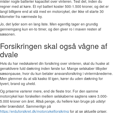
mister nogle batterier kapacitet over vinteren. Test det, inden du
regner med at køre. Et nyt batteri koster 500-1.500 kroner, og det er
langt billigere end at stå med en motorcykel, der ikke vil starte 30
kilometer fra nærmeste by.
Jo, det lyder som en lang liste. Men egentlig tager en grundig
gennemgang kun en-to timer, og den giver ro i maven resten af
sæsonen.
Forsikringen skal også vågne af
dvale
Hvis du har nedskaleret din forsikring over vinteren, skal du huske at
genaktivere fuld dækning inden første tur. Mange selskaber tilbyder
sæsonpause, hvor du kun betaler ansvarsforsikring i vintermånederne.
Men glemmer du at slå kasko til igen, kører du uden dækning for
tyveri, brand og uheld.
Og priserne varierer mere, end de fleste tror. For den samme
motorcykel kan forskellen mellem selskaberne sagtens være 3.000-
5.000 kroner om året. Altså penge, du hellere kan bruge på udstyr
eller brændstof. Sammenlign på
https://erduforsikret.dk/motorcykelforsikring
for at se aktuelle priser.