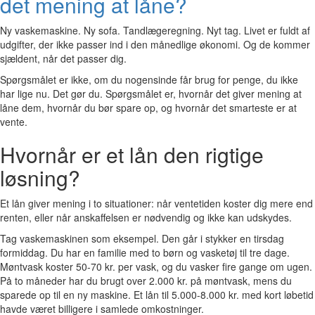
det mening at låne?
Ny vaskemaskine. Ny sofa. Tandlægeregning. Nyt tag. Livet er fuldt af
udgifter, der ikke passer ind i den månedlige økonomi. Og de kommer
sjældent, når det passer dig.
Spørgsmålet er ikke, om du nogensinde får brug for penge, du ikke
har lige nu. Det gør du. Spørgsmålet er, hvornår det giver mening at
låne dem, hvornår du bør spare op, og hvornår det smarteste er at
vente.
Hvornår er et lån den rigtige
løsning?
Et lån giver mening i to situationer: når ventetiden koster dig mere end
renten, eller når anskaffelsen er nødvendig og ikke kan udskydes.
Tag vaskemaskinen som eksempel. Den går i stykker en tirsdag
formiddag. Du har en familie med to børn og vasketøj til tre dage.
Møntvask koster 50-70 kr. per vask, og du vasker fire gange om ugen.
På to måneder har du brugt over 2.000 kr. på møntvask, mens du
sparede op til en ny maskine. Et lån til 5.000-8.000 kr. med kort løbetid
havde været billigere i samlede omkostninger.