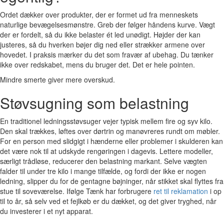
Ordet dækker over produkter, der er formet ud fra menneskets
naturlige bevægelsesmønstre. Greb der følger håndens kurve. Vægt
der er fordelt, så du ikke belaster ét led unødigt. Højder der kan
justeres, så du hverken bøjer dig ned eller strækker armene over
hovedet. I praksis mærker du det som fravær af ubehag. Du tænker
ikke over redskabet, mens du bruger det. Det er hele pointen.
Mindre smerte giver mere overskud.
Støvsugning som belastning
En traditionel ledningsstøvsuger vejer typisk mellem fire og syv kilo.
Den skal trækkes, løftes over dørtrin og manøvreres rundt om møbler.
For en person med slidgigt i hænderne eller problemer i skulderen kan
det være nok til at udskyde rengøringen i dagevis. Lettere modeller,
særligt trådløse, reducerer den belastning markant. Selve vægten
falder til under tre kilo i mange tilfælde, og fordi der ikke er nogen
ledning, slipper du for de gentagne bøjninger, når stikket skal flyttes fra
stue til soveværelse. Ifølge Tænk har forbrugere
ret til reklamation
i op
til to år, så selv ved et fejlkøb er du dækket, og det giver tryghed, når
du investerer i et nyt apparat.