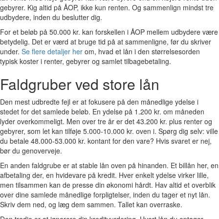
gebyrer. Kig altid på ÅOP, ikke kun renten. Og sammenlign mindst tre
udbydere, inden du beslutter dig.
For et beløb på 50.000 kr. kan forskellen i ÅOP mellem udbydere være
betydelig. Det er værd at bruge tid på at sammenligne, før du skriver
under.
Se flere detaljer her
om, hvad et lån i den størrelsesorden
typisk koster i renter, gebyrer og samlet tilbagebetaling.
Faldgruber ved store lån
Den mest udbredte fejl er at fokusere på den månedlige ydelse i
stedet for det samlede beløb. En ydelse på 1.200 kr. om måneden
lyder overkommeligt. Men over tre år er det 43.200 kr. plus renter og
gebyrer, som let kan tilføje 5.000-10.000 kr. oven i. Spørg dig selv: ville
du betale 48.000-53.000 kr. kontant for den vare? Hvis svaret er nej,
bør du genoverveje.
En anden faldgrube er at stable lån oven på hinanden. Et billån her, en
afbetaling der, en hvidevare på kredit. Hver enkelt ydelse virker lille,
men tilsammen kan de presse din økonomi hårdt. Hav altid et overblik
over dine samlede månedlige forpligtelser, inden du tager et nyt lån.
Skriv dem ned, og læg dem sammen. Tallet kan overraske.