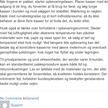
Når tingene er pakket, starter opbevaringsfasen. Placer kasser med let
adgang til de ting, du forventer at få brug for først, og læg tunge
kasser i bunden og mod væggen for stabilitet. Mærkning er nøglen:
både med rumsbetegnelse og et kort indholdsresume, så du ikke
behøver at åbne flere kasser for at finde det, du leder efter.
Husk også at tænke over forholdene i opbevaringsrummet. Steder
med høj luftfugtighed eller ekstreme temperaturer kan påvirke
materialer som træ, papir og visse typer lim, så vælg et tørt og
tempereret sted hvis muligt. Ved længere tids opbevaring kan det
betale sig at kontrollere kasserne med jævne mellemrum og eventuelt
genopfriske polstringen, hvis noget har flyttet sig under lagringen.
Til privatpersoner og små virksomheder, der sender varer til kunder,
kan en standardiseret pakkeprocedure spare både tid og
returomkostninger. Lav en tjekliste med de materialer og trin, der altid
skal gennemføres før forsendelse, så kvaliteten holdes konsistent. Det
minimerer fejl, forbedrer kundeoplevelsen og beskytter genstandene
bedst muligt under vejen.
No Comments
In
Generelt
Support