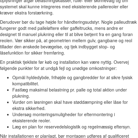
oplysninger afgør belastningsklasser, rulle- eller skinnevalg og om
systemet skal kunne integreres med eksisterende pallereoler eller
kræver ekstra forstærkning.
Derudover bør du tage højde for håndteringsudstyr. Nogle palleudtræk
fungerer godt med palleløftere eller gaffeltrucks, mens andre er
designet til manuel plukning eller til at blive betjent fra en gang foran
reolen. Vær sikker på, at geometrien mellem gulv, gangbane og reol
tillader den ønskede bevægelse, og tjek indbygget stop- og
låsefunktion for sikker fremføring.
En praktisk tjekliste før køb og installation kan være nyttig. Overvej
følgende punkter for at undgå fejl og unødige omkostninger:
Opmål hyldedybde, frihøjde og gangbredder for at sikre fysisk
kompatibilitet.
Fastlæg maksimal belastning pr. palle og total aktion under
plukning.
Vurder om løsningen skal have støddæmpning eller låse for
ekstra sikkerhed.
Undersøg monteringsmuligheder for eftermontering i
eksisterende reoler.
Læg en plan for reservedelslogistik og regelmæssig eftersyn.
Når installationen er planlagt, bør montagen udføres af qualificeret