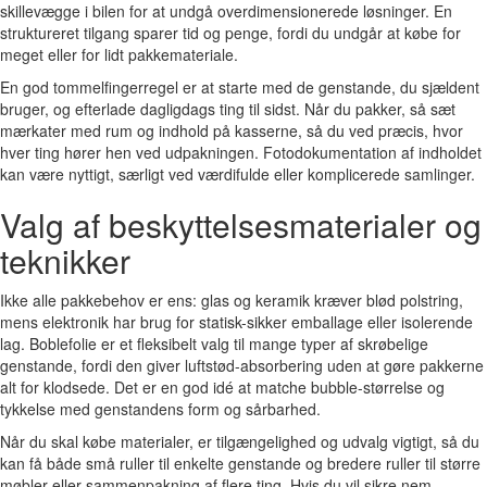
skillevægge i bilen for at undgå overdimensionerede løsninger. En
struktureret tilgang sparer tid og penge, fordi du undgår at købe for
meget eller for lidt pakkemateriale.
En god tommelfingerregel er at starte med de genstande, du sjældent
bruger, og efterlade dagligdags ting til sidst. Når du pakker, så sæt
mærkater med rum og indhold på kasserne, så du ved præcis, hvor
hver ting hører hen ved udpakningen. Fotodokumentation af indholdet
kan være nyttigt, særligt ved værdifulde eller komplicerede samlinger.
Valg af beskyttelsesmaterialer og
teknikker
Ikke alle pakkebehov er ens: glas og keramik kræver blød polstring,
mens elektronik har brug for statisk-sikker emballage eller isolerende
lag. Boblefolie er et fleksibelt valg til mange typer af skrøbelige
genstande, fordi den giver luftstød-absorbering uden at gøre pakkerne
alt for klodsede. Det er en god idé at matche bubble-størrelse og
tykkelse med genstandens form og sårbarhed.
Når du skal købe materialer, er tilgængelighed og udvalg vigtigt, så du
kan få både små ruller til enkelte genstande og bredere ruller til større
møbler eller sammenpakning af flere ting. Hvis du vil sikre nem