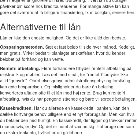
Den tredje er at ignorere din kreditvurdering. Hvert lån du optager
påvirker din score hos kreditbureauerne. For mange aktive lån kan
gøre det sværere at få billigere finansiering, fx et boliglån, senere hen.
Alternativerne til lån
Lån er ikke den eneste mulighed. Og det er ikke altid den bedste.
Opsparingsmetoden.
Sæt et fast beløb til side hver måned. Kedeligt,
men gratis. Virker bedst til planlagte anskaffelser, hvor du kender
beløbet på forhånd og kan vente.
Rentefri afbetaling.
Flere forhandlere tilbyder rentefri afbetaling på
elektronik og møbler. Læs det med småt, for “rentefri” betyder ikke
altid “gebyrfri”. Oprettelsesgebyr, administrationsgebyr og forsikring
kan æde besparelsen. Og misligholder du bare én betaling,
konverteres aftalen ofte til et lån med høj rente. Brug kun rentefri
afbetaling, hvis du har pengene stående og bare vil sprede betalingen.
Kassekreditten.
Har du allerede en kassekredit i banken, kan den
dække kortvarige behov billigere end et nyt forbrugslån. Men kun hvis
du betaler den ned hurtigt. En kassekredit, der ligger og trækker renter
i månedsvis, er dyr. Og det er nemt at vænne sig til at bruge den som
en ekstra lønkonto, hvilket er en glidebane.