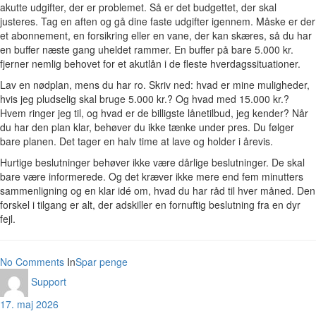
akutte udgifter, der er problemet. Så er det budgettet, der skal
justeres. Tag en aften og gå dine faste udgifter igennem. Måske er der
et abonnement, en forsikring eller en vane, der kan skæres, så du har
en buffer næste gang uheldet rammer. En buffer på bare 5.000 kr.
fjerner nemlig behovet for et akutlån i de fleste hverdagssituationer.
Lav en nødplan, mens du har ro. Skriv ned: hvad er mine muligheder,
hvis jeg pludselig skal bruge 5.000 kr.? Og hvad med 15.000 kr.?
Hvem ringer jeg til, og hvad er de billigste lånetilbud, jeg kender? Når
du har den plan klar, behøver du ikke tænke under pres. Du følger
bare planen. Det tager en halv time at lave og holder i årevis.
Hurtige beslutninger behøver ikke være dårlige beslutninger. De skal
bare være informerede. Og det kræver ikke mere end fem minutters
sammenligning og en klar idé om, hvad du har råd til hver måned. Den
forskel i tilgang er alt, der adskiller en fornuftig beslutning fra en dyr
fejl.
No Comments
In
Spar penge
Support
17. maj 2026