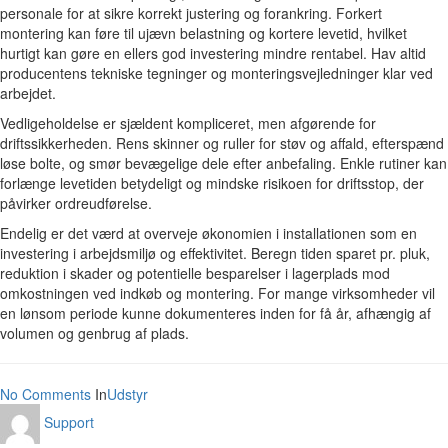
personale for at sikre korrekt justering og forankring. Forkert
montering kan føre til ujævn belastning og kortere levetid, hvilket
hurtigt kan gøre en ellers god investering mindre rentabel. Hav altid
producentens tekniske tegninger og monteringsvejledninger klar ved
arbejdet.
Vedligeholdelse er sjældent kompliceret, men afgørende for
driftssikkerheden. Rens skinner og ruller for støv og affald, efterspænd
løse bolte, og smør bevægelige dele efter anbefaling. Enkle rutiner kan
forlænge levetiden betydeligt og mindske risikoen for driftsstop, der
påvirker ordreudførelse.
Endelig er det værd at overveje økonomien i installationen som en
investering i arbejdsmiljø og effektivitet. Beregn tiden sparet pr. pluk,
reduktion i skader og potentielle besparelser i lagerplads mod
omkostningen ved indkøb og montering. For mange virksomheder vil
en lønsom periode kunne dokumenteres inden for få år, afhængig af
volumen og genbrug af plads.
No Comments
In
Udstyr
Support