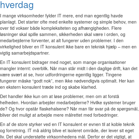
hverdag
I mange virksomheder fylder IT mere, end man egentlig havde
planlagt. Det starter ofte med enkelte systemer og simple behov, men
over tid vokser både kompleksiteten og afhængigheden. Flere
løsninger skal spille sammen, sikkerheden skal være i orden, og
medarbejderne forventer, at alt fungerer uden problemer. I den
virkelighed bliver en IT konsulent ikke bare en teknisk hjælp – men en
vigtig samarbejdspartner.
En IT konsulent bidrager med noget, som mange organisationer
mangler internt: overblik. Når man står midt i den daglige drift, kan det
være svært at se, hvor udfordringerne egentlig ligger. Tingene
fungerer måske “godt nok”, men ikke nødvendigvis optimalt. Her kan
en ekstern konsulent træde ind og skabe klarhed.
Det handler ikke kun om at løse problemer, men om at forstå
helheden. Hvordan arbejder medarbejderne? Hvilke systemer bruger
de? Og hvor opstår flaskehalsene? Når man får svar på de spørgsmål,
bliver det muligt at arbejde mere målrettet med forbedringer.
En af de store styrker ved en IT konsulent er evnen til at koble teknik
og forretning. IT må aldrig blive et isoleret område, der lever sit eget
liv. Det skal understøtte virksomhedens mål. Derfor er det vigtigt, at