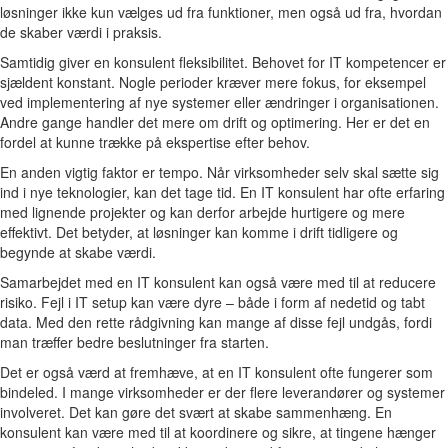
løsninger ikke kun vælges ud fra funktioner, men også ud fra, hvordan
de skaber værdi i praksis.
Samtidig giver en konsulent fleksibilitet. Behovet for IT kompetencer er
sjældent konstant. Nogle perioder kræver mere fokus, for eksempel
ved implementering af nye systemer eller ændringer i organisationen.
Andre gange handler det mere om drift og optimering. Her er det en
fordel at kunne trække på ekspertise efter behov.
En anden vigtig faktor er tempo. Når virksomheder selv skal sætte sig
ind i nye teknologier, kan det tage tid. En IT konsulent har ofte erfaring
med lignende projekter og kan derfor arbejde hurtigere og mere
effektivt. Det betyder, at løsninger kan komme i drift tidligere og
begynde at skabe værdi.
Samarbejdet med en IT konsulent kan også være med til at reducere
risiko. Fejl i IT setup kan være dyre – både i form af nedetid og tabt
data. Med den rette rådgivning kan mange af disse fejl undgås, fordi
man træffer bedre beslutninger fra starten.
Det er også værd at fremhæve, at en IT konsulent ofte fungerer som
bindeled. I mange virksomheder er der flere leverandører og systemer
involveret. Det kan gøre det svært at skabe sammenhæng. En
konsulent kan være med til at koordinere og sikre, at tingene hænger