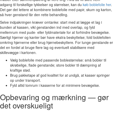
adgang til forskellige tykkelser og størrelser, kan du
køb boblefolie her
.
Det gør det lettere at kombinere boblefolie med papir, skum og karton,
så hver genstand får den rette behandling.
Selve indpakningen kræver omtanke: start med at lægge et lag i
bunden af kassen, vikl genstanden ind med overlap, og fyld
mellemrum med pude- eller fyldmateriale for at forhindre bevægelse.
Særligt hjørner og kanter bør have ekstra beskyttelse; fold boblefolien
omkring hjørnerne eller brug hjørnebeskyttere. For tunge genstande er
det en fordel at bruge flere lag og eventuelt stabilisere med
skillevægge i kartonen.
Vælg boblefolie med passende boblestørrelse: små bobler til
skrøbelige, flade genstande; store bobler til dæmpning af
kraftige stød.
Brug pakketape af god kvalitet for at undgå, at kasser springer
op under transport.
Fyld altid tomrum i kasserne for at minimere bevægelse.
Opbevaring og mærkning — gør
det overskueligt