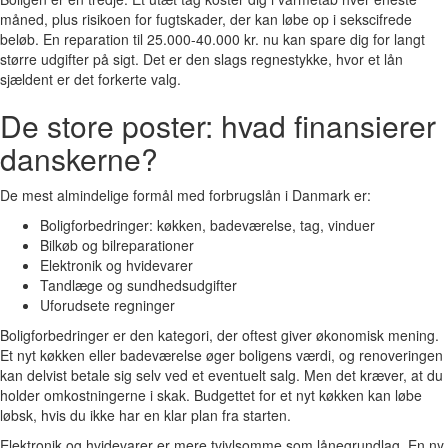
måned, plus risikoen for fugtskader, der kan løbe op i sekscifrede
beløb. En reparation til 25.000-40.000 kr. nu kan spare dig for langt
større udgifter på sigt. Det er den slags regnestykke, hvor et lån
sjældent er det forkerte valg.
De store poster: hvad finansierer
danskerne?
De mest almindelige formål med forbrugslån i Danmark er:
Boligforbedringer: køkken, badeværelse, tag, vinduer
Bilkøb og bilreparationer
Elektronik og hvidevarer
Tandlæge og sundhedsudgifter
Uforudsete regninger
Boligforbedringer er den kategori, der oftest giver økonomisk mening.
Et nyt køkken eller badeværelse øger boligens værdi, og renoveringen
kan delvist betale sig selv ved et eventuelt salg. Men det kræver, at du
holder omkostningerne i skak. Budgettet for et nyt køkken kan løbe
løbsk, hvis du ikke har en klar plan fra starten.
Elektronik og hvidevarer er mere tvivlsomme som lånegrundlag. En ny