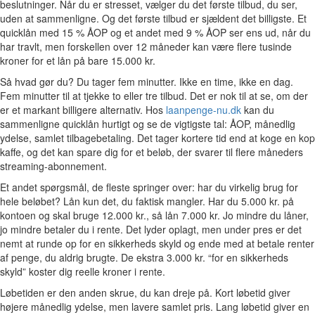
beslutninger. Når du er stresset, vælger du det første tilbud, du ser,
uden at sammenligne. Og det første tilbud er sjældent det billigste. Et
quicklån med 15 % ÅOP og et andet med 9 % ÅOP ser ens ud, når du
har travlt, men forskellen over 12 måneder kan være flere tusinde
kroner for et lån på bare 15.000 kr.
Så hvad gør du? Du tager fem minutter. Ikke en time, ikke en dag.
Fem minutter til at tjekke to eller tre tilbud. Det er nok til at se, om der
er et markant billigere alternativ. Hos
laanpenge-nu.dk
kan du
sammenligne quicklån hurtigt og se de vigtigste tal: ÅOP, månedlig
ydelse, samlet tilbagebetaling. Det tager kortere tid end at koge en kop
kaffe, og det kan spare dig for et beløb, der svarer til flere måneders
streaming-abonnement.
Et andet spørgsmål, de fleste springer over: har du virkelig brug for
hele beløbet? Lån kun det, du faktisk mangler. Har du 5.000 kr. på
kontoen og skal bruge 12.000 kr., så lån 7.000 kr. Jo mindre du låner,
jo mindre betaler du i rente. Det lyder oplagt, men under pres er det
nemt at runde op for en sikkerheds skyld og ende med at betale renter
af penge, du aldrig brugte. De ekstra 3.000 kr. “for en sikkerheds
skyld” koster dig reelle kroner i rente.
Løbetiden er den anden skrue, du kan dreje på. Kort løbetid giver
højere månedlig ydelse, men lavere samlet pris. Lang løbetid giver en