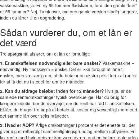
vaskemaskine, ja. En ny 65-tommer fladskærm, fordi den gamle “kun”
er 55 tommer? Nej. Tænk over, om den gamle version stadig fungerer,
inden du låner til en opgradering.
Sådan vurderer du, om et lån er
det værd
Tre spørgsmål afslører, om et lån er fornuftigt:
1. Er anskaffelsen nødvendig eller bare ønsket?
Vaskemaskine =
nødvendig. Ny fladskærm = ønske. Det er ikke forbudt at låne til
ønsker, men vær ærlig om, at du betaler en ekstra pris i form af renter
for at få det nu i stedet for om tre måneder.
2. Kan du afdrage beløbet inden for 12 måneder?
Hvis ja, er de
samlede renteomkostninger typisk overskuelige. Har du brug for
længere løbetid, bør du overveje, om du reelt har råd til anskaffelsen.
Et lån, du bruger tre år på at betale af, koster dig væsentligt mere end
det samme lån over seks måneder.
3. Hvad er ÅOP?
Årlige omkostninger i procent er det eneste tal, der
giver dig et retfærdigt sammenligningsgrundlag mellem udbydere. En
lav rente med høje gebyrer kan være dyrere end en højere rente uden