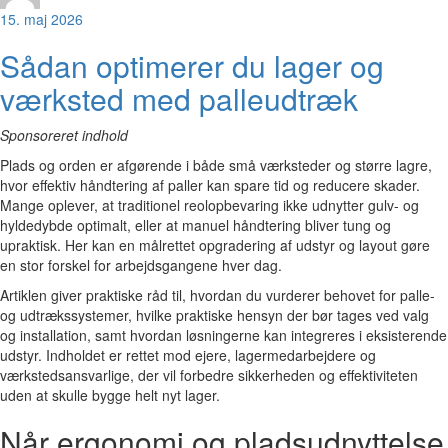
15. maj 2026
Sådan optimerer du lager og
værksted med palleudtræk
Sponsoreret indhold
Plads og orden er afgørende i både små værksteder og større lagre,
hvor effektiv håndtering af paller kan spare tid og reducere skader.
Mange oplever, at traditionel reolopbevaring ikke udnytter gulv- og
hyldedybde optimalt, eller at manuel håndtering bliver tung og
upraktisk. Her kan en målrettet opgradering af udstyr og layout gøre
en stor forskel for arbejdsgangene hver dag.
Artiklen giver praktiske råd til, hvordan du vurderer behovet for palle-
og udtrækssystemer, hvilke praktiske hensyn der bør tages ved valg
og installation, samt hvordan løsningerne kan integreres i eksisterende
udstyr. Indholdet er rettet mod ejere, lagermedarbejdere og
værkstedsansvarlige, der vil forbedre sikkerheden og effektiviteten
uden at skulle bygge helt nyt lager.
Når ergonomi og pladsudnyttelse