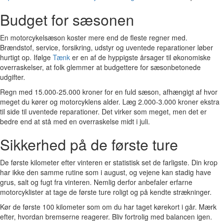
Budget for sæsonen
En motorcykelsæson koster mere end de fleste regner med.
Brændstof, service, forsikring, udstyr og uventede reparationer løber
hurtigt op. Ifølge
Tænk
er en af de hyppigste årsager til økonomiske
overraskelser, at folk glemmer at budgettere for sæsonbetonede
udgifter.
Regn med 15.000-25.000 kroner for en fuld sæson, afhængigt af hvor
meget du kører og motorcyklens alder. Læg 2.000-3.000 kroner ekstra
til side til uventede reparationer. Det virker som meget, men det er
bedre end at stå med en overraskelse midt i juli.
Sikkerhed på de første ture
De første kilometer efter vinteren er statistisk set de farligste. Din krop
har ikke den samme rutine som i august, og vejene kan stadig have
grus, salt og fugt fra vinteren. Nemlig derfor anbefaler erfarne
motorcyklister at tage de første ture roligt og på kendte strækninger.
Kør de første 100 kilometer som om du har taget kørekort i går. Mærk
efter, hvordan bremserne reagerer. Bliv fortrolig med balancen igen.