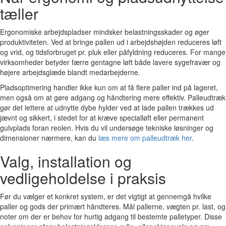
tæller
Ergonomiske arbejdspladser mindsker belastningsskader og øger
produktiviteten. Ved at bringe pallen ud i arbejdshøjden reduceres løft
og vrid, og tidsforbruget pr. pluk eller påfyldning reduceres. For mange
virksomheder betyder færre gentagne løft både lavere sygefravær og
højere arbejdsglæde blandt medarbejderne.
Pladsoptimering handler ikke kun om at få flere paller ind på lageret,
men også om at gøre adgang og håndtering mere effektiv. Palleudtræk
gør det lettere at udnytte dybe hylder ved at lade pallen trækkes ud
jævnt og sikkert, i stedet for at kræve specialløft eller permanent
gulvplads foran reolen. Hvis du vil undersøge tekniske løsninger og
dimensioner nærmere, kan du
læs mere om palleudtræk her
.
Valg, installation og
vedligeholdelse i praksis
Før du vælger et konkret system, er det vigtigt at gennemgå hvilke
paller og gods der primært håndteres. Mål pallerne, vægten pr. last, og
noter om der er behov for hurtig adgang til bestemte palletyper. Disse