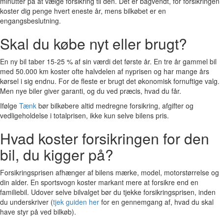
minutter på at vælge forsikring til den. Det er bagvendt, for forsikringen
koster dig penge hvert eneste år, mens bilkøbet er en
engangsbeslutning.
Skal du købe nyt eller brugt?
En ny bil taber 15-25 % af sin værdi det første år. En tre år gammel bil
med 50.000 km koster ofte halvdelen af nyprisen og har mange års
kørsel i sig endnu. For de fleste er brugt det økonomisk fornuftige valg.
Men nye biler giver garanti, og du ved præcis, hvad du får.
Ifølge
Tænk
bør bilkøbere altid medregne forsikring, afgifter og
vedligeholdelse i totalprisen, ikke kun selve bilens pris.
Hvad koster forsikringen for den
bil, du kigger på?
Forsikringsprisen afhænger af bilens mærke, model, motorstørrelse og
din alder. En sportsvogn koster markant mere at forsikre end en
familiebil. Udover selve bilvalget bør du tjekke forsikringsprisen, inden
du underskriver (
tjek guiden her
for en gennemgang af, hvad du skal
have styr på ved bilkøb).