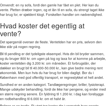
Omvendt: en ny sofa, fordi den gamle har fået en plet. Her kan du
vente. Pletten dræber ingen, og et lån til en sofa, du strengt taget ikke
har brug for, er sjældent klogt. Forskellen handler om nødvendighed.
Hvad koster det egentlig at
vente?
Det spørgsmål overser de fleste. Ventetiden har en pris, selvom den
ikke står på nogen regning.
Bil til pendling er det tydeligste eksempel. Hvis din bil bryder sammen,
og du bruger 800 kr. om ugen på tog og taxa for at komme på arbejde,
koster ventetiden dig 3.200 kr. om måneden. Et forbrugslån, der
dækker en brugt bil til 40.000-50.000 kr., kan give bedre mening rent
økonomisk. Men kun hvis du har brug for bilen dagligt. Bor du i
København med god offentlig transport, er regnestykket et helt andet.
Sundhed er en anden kategori. Tandlægeregninger, briller, fysioterapi.
Mange udskyder behandling, fordi de ikke har pengene, og ender med
en større regning senere. En fyldning til 1.200 kr. i dag kan forebygge
en rodbehandling til 6.000 kr. om et halvt år.
Boligen er en tredje. Et utæt tag koster dig i varmetab hver eneste