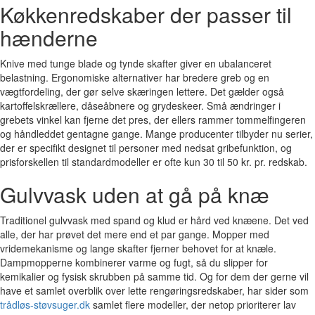
Køkkenredskaber der passer til
hænderne
Knive med tunge blade og tynde skafter giver en ubalanceret
belastning. Ergonomiske alternativer har bredere greb og en
vægtfordeling, der gør selve skæringen lettere. Det gælder også
kartoffelskrællere, dåseåbnere og grydeskeer. Små ændringer i
grebets vinkel kan fjerne det pres, der ellers rammer tommelfingeren
og håndleddet gentagne gange. Mange producenter tilbyder nu serier,
der er specifikt designet til personer med nedsat gribefunktion, og
prisforskellen til standardmodeller er ofte kun 30 til 50 kr. pr. redskab.
Gulvvask uden at gå på knæ
Traditionel gulvvask med spand og klud er hård ved knæene. Det ved
alle, der har prøvet det mere end et par gange. Mopper med
vridemekanisme og lange skafter fjerner behovet for at knæle.
Dampmopperne kombinerer varme og fugt, så du slipper for
kemikalier og fysisk skrubben på samme tid. Og for dem der gerne vil
have et samlet overblik over lette rengøringsredskaber, har sider som
trådløs-støvsuger.dk
samlet flere modeller, der netop prioriterer lav