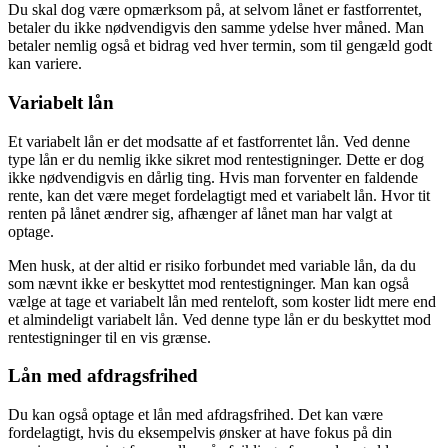
Du skal dog være opmærksom på, at selvom lånet er fastforrentet,
betaler du ikke nødvendigvis den samme ydelse hver måned. Man
betaler nemlig også et bidrag ved hver termin, som til gengæld godt
kan variere.
Variabelt lån
Et variabelt lån er det modsatte af et fastforrentet lån. Ved denne
type lån er du nemlig ikke sikret mod rentestigninger. Dette er dog
ikke nødvendigvis en dårlig ting. Hvis man forventer en faldende
rente, kan det være meget fordelagtigt med et variabelt lån. Hvor tit
renten på lånet ændrer sig, afhænger af lånet man har valgt at
optage.
Men husk, at der altid er risiko forbundet med variable lån, da du
som nævnt ikke er beskyttet mod rentestigninger. Man kan også
vælge at tage et variabelt lån med renteloft, som koster lidt mere end
et almindeligt variabelt lån. Ved denne type lån er du beskyttet mod
rentestigninger til en vis grænse.
Lån med afdragsfrihed
Du kan også optage et lån med afdragsfrihed. Det kan være
fordelagtigt, hvis du eksempelvis ønsker at have fokus på din