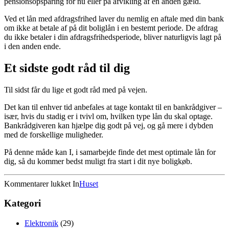
pensionsopsparing for nu eller på afvikling af en anden gæld.
Ved et lån med afdragsfrihed laver du nemlig en aftale med din bank
om ikke at betale af på dit boliglån i en bestemt periode. De afdrag
du ikke betaler i din afdragsfrihedsperiode, bliver naturligvis lagt på
i den anden ende.
Et sidste godt råd til dig
Til sidst får du lige et godt råd med på vejen.
Det kan til enhver tid anbefales at tage kontakt til en bankrådgiver –
især, hvis du stadig er i tvivl om, hvilken type lån du skal optage.
Bankrådgiveren kan hjælpe dig godt på vej, og gå mere i dybden
med de forskellige muligheder.
På denne måde kan I, i samarbejde finde det mest optimale lån for
dig, så du kommer bedst muligt fra start i dit nye boligkøb.
til
Kommentarer lukket
In
Huset
Er
det
Kategori
første
gang
Elektronik
(29)