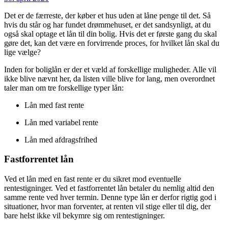
Det er de færreste, der køber et hus uden at låne penge til det. Så
hvis du står og har fundet drømmehuset, er det sandsynligt, at du
også skal optage et lån til din bolig. Hvis det er første gang du skal
gøre det, kan det være en forvirrende proces, for hvilket lån skal du
lige vælge?
Inden for boliglån er der et væld af forskellige muligheder. Alle vil
ikke blive nævnt her, da listen ville blive for lang, men overordnet
taler man om tre forskellige typer lån:
Lån med fast rente
Lån med variabel rente
Lån med afdragsfrihed
Fastforrentet lån
Ved et lån med en fast rente er du sikret mod eventuelle
rentestigninger. Ved et fastforrentet lån betaler du nemlig altid den
samme rente ved hver termin. Denne type lån er derfor rigtig god i
situationer, hvor man forventer, at renten vil stige eller til dig, der
bare helst ikke vil bekymre sig om rentestigninger.