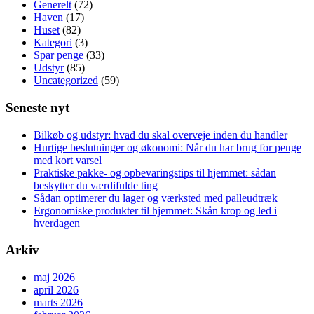
du
Generelt
(72)
skal
Haven
(17)
købe
Huset
(82)
bolig?
Kategori
(3)
Din
Spar penge
(33)
guide
Udstyr
(85)
til
Uncategorized
(59)
de
forskellige
Seneste nyt
låntyper
Bilkøb og udstyr: hvad du skal overveje inden du handler
Hurtige beslutninger og økonomi: Når du har brug for penge
med kort varsel
Praktiske pakke- og opbevaringstips til hjemmet: sådan
beskytter du værdifulde ting
Sådan optimerer du lager og værksted med palleudtræk
Ergonomiske produkter til hjemmet: Skån krop og led i
hverdagen
Arkiv
maj 2026
april 2026
marts 2026