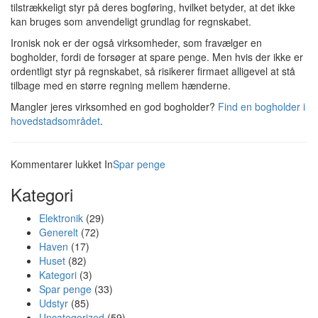
tilstrækkeligt styr på deres bogføring, hvilket betyder, at det ikke
kan bruges som anvendeligt grundlag for regnskabet.
Ironisk nok er der også virksomheder, som fravælger en
bogholder, fordi de forsøger at spare penge. Men hvis der ikke er
ordentligt styr på regnskabet, så risikerer firmaet alligevel at stå
tilbage med en større regning mellem hænderne.
Mangler jeres virksomhed en god bogholder?
Find en bogholder i
hovedstadsområdet
.
til
Kommentarer lukket
In
Spar penge
Derfor
Kategori
skal
I
Elektronik
(29)
benytte
Generelt
(72)
jer
Haven
(17)
af
Huset
(82)
en
Kategori
(3)
bogholder
Spar penge
(33)
i
Udstyr
(85)
jeres
Uncategorized
(59)