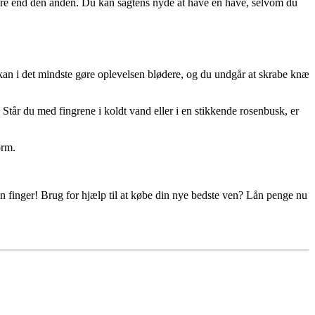
edre end den anden. Du kan sagtens nyde at have en have, selvom du
an i det mindste gøre oplevelsen blødere, og du undgår at skrabe knæ
år du med fingrene i koldt vand eller i en stikkende rosenbusk, er
orm.
 en finger! Brug for hjælp til at købe din nye bedste ven? Lån penge nu