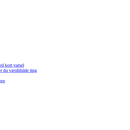
d kort varsel
er du værdifulde ting
gen