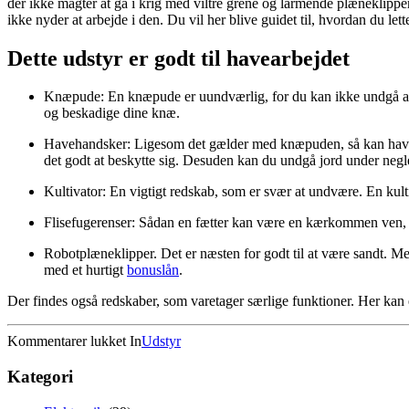
der ikke magter at gå i krig med viltre grene og larmende plæneklip
ikke nyder at arbejde i den. Du vil her blive guidet til, hvordan du le
Dette udstyr er godt til havearbejdet
Knæpude: En knæpude er uundværlig, for du kan ikke undgå at s
og beskadige dine knæ.
Havehandsker: Ligesom det gælder med knæpuden, så kan havehan
det godt at beskytte sig. Desuden kan du undgå jord under negle
Kultivator: En vigtigt redskab, som er svær at undvære. En kult
Flisefugerenser: Sådan en fætter kan være en kærkommen ven, nå
Robotplæneklipper. Det er næsten for godt til at være sandt. Men
med et hurtigt
bonuslån
.
Der findes også redskaber, som varetager særlige funktioner. Her kan
til
Kommentarer lukket
In
Udstyr
Det
rette
Kategori
udstyr
kan