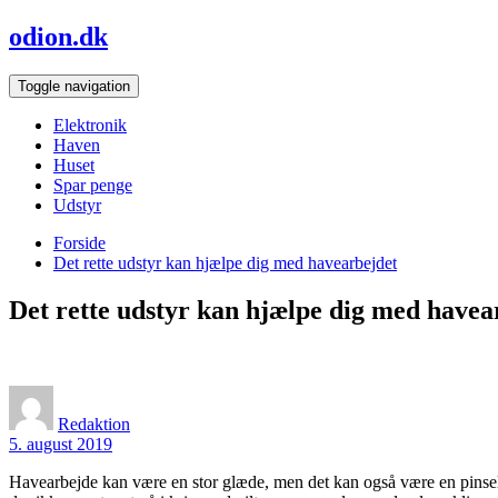
Skip
odion.dk
to
content
Toggle navigation
Elektronik
Haven
Huset
Spar penge
Udstyr
Forside
Det rette udstyr kan hjælpe dig med havearbejdet
Det rette udstyr kan hjælpe dig med havea
Redaktion
5. august 2019
Havearbejde kan være en stor glæde, men det kan også være en pinsel. 