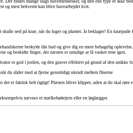
pere. Der findes mange slags havemennesker, og den ene type er ikke b
ttest og mest bekvemt kan blive havearbejdet kvit.
kulle ned på knæ, når du luger og planter. Ja beklager! En knæpude k
dskerne beskytte din hud og give dig en mere behagelig oplevelse. St
ne og beskidte fingre, der næsten er umulige at få vasket rene igen.
ivator er god i jorden, og den graver effektivt på grund af den unikke f
r du slider med at fjerne genstridigt ukrudt mellem fliserne
 det er faktisk helt rigtigt! Plænen bliver klippet, uden at du skal røre
 eksempelvis nævnes et mælkebøttejern eller en løglægger.