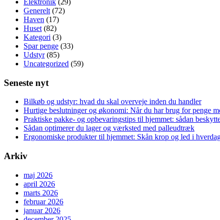
Elektronik
(29)
hjælpe
Generelt
(72)
dig
Haven
(17)
med
Huset
(82)
havearbejdet
Kategori
(3)
Spar penge
(33)
Udstyr
(85)
Uncategorized
(59)
Seneste nyt
Bilkøb og udstyr: hvad du skal overveje inden du handler
Hurtige beslutninger og økonomi: Når du har brug for penge me
Praktiske pakke- og opbevaringstips til hjemmet: sådan beskytt
Sådan optimerer du lager og værksted med palleudtræk
Ergonomiske produkter til hjemmet: Skån krop og led i hverda
Arkiv
maj 2026
april 2026
marts 2026
februar 2026
januar 2026
december 2025