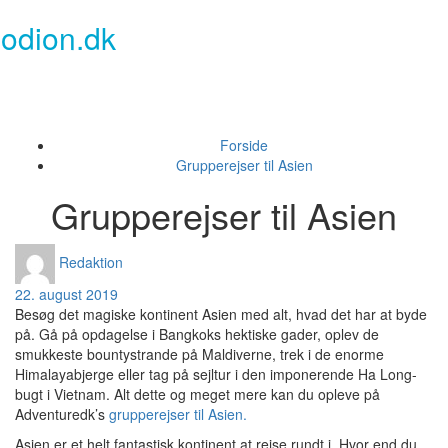
Skip
odion.dk
to
content
Toggl
naviga
Forside
Grupperejser til Asien
Grupperejser til Asien
Redaktion
22. august 2019
Besøg det magiske kontinent Asien med alt, hvad det har at byde
på. Gå på opdagelse i Bangkoks hektiske gader, oplev de
smukkeste bountystrande på Maldiverne, trek i de enorme
Himalayabjerge eller tag på sejltur i den imponerende Ha Long-
bugt i Vietnam. Alt dette og meget mere kan du opleve på
Adventuredk’s
grupperejser til Asien.
Asien er et helt fantastisk kontinent at rejse rundt i. Hvor end du