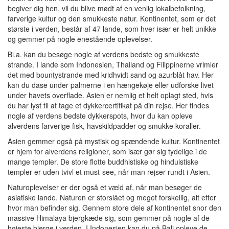
begiver dig hen, vil du blive mødt af en venlig lokalbefolkning,
farverige kultur og den smukkeste natur. Kontinentet, som er det
største i verden, består af 47 lande, som hver især er helt unikke
og gemmer på nogle enestående oplevelser.
Bl.a. kan du besøge nogle af verdens bedste og smukkeste
strande. I lande som Indonesien, Thailand og Filippinerne vrimler
det med bountystrande med kridhvidt sand og azurblåt hav. Her
kan du dase under palmerne i en hængekøje eller udforske livet
under havets overflade. Asien er nemlig et helt oplagt sted, hvis
du har lyst til at tage et dykkercertifikat på din rejse. Her findes
nogle af verdens bedste dykkerspots, hvor du kan opleve
alverdens farverige fisk, havskildpadder og smukke koraller.
Asien gemmer også på mystisk og spændende kultur. Kontinentet
er hjem for alverdens religioner, som især gør sig tydelige i de
mange templer. De store flotte buddhistiske og hinduistiske
templer er uden tvivl et must-see, når man rejser rundt i Asien.
Naturoplevelser er der også et væld af, når man besøger de
asiatiske lande. Naturen er storslået og meget forskellig, alt efter
hvor man befinder sig. Gennem store dele af kontinentet snor den
massive Himalaya bjergkæde sig, som gemmer på nogle af de
højeste bjerge i verden. I Indonesien kan du på Bali opleve de