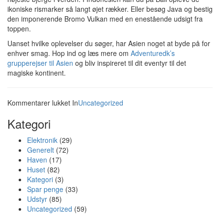
ikoniske rismarker så langt øjet rækker. Eller besøg Java og bestig
den imponerende Bromo Vulkan med en enestående udsigt fra
toppen.
Uanset hvilke oplevelser du søger, har Asien noget at byde på for
enhver smag. Hop ind og læs mere om
Adventuredk’s
grupperejser til Asien
og bliv inspireret til dit eventyr til det
magiske kontinent.
til
Kommentarer lukket
In
Uncategorized
Grupperejser
Kategori
til
Asien
Elektronik
(29)
Generelt
(72)
Haven
(17)
Huset
(82)
Kategori
(3)
Spar penge
(33)
Udstyr
(85)
Uncategorized
(59)