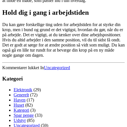
at finde en måde, som passer ind i din hverdag.
Hold dig i gang i arbejdstiden
Du kan gøre forskellige ting uden for arbejdstiden for at styrke din
krop, men i bund og grund er det vigtigst, hvordan du gør, når du er
på arbejde. Det er vigtigt, at du tænker over dine arbejdspositioner.
Hvis du altid arbejder i den samme position, vil du til sidst få ondt.
Det er godt at sørge for at ændre position så vidt som muligt. Du kan
også gå en lille tur rundt for at bevæge din krop på en ny måde
nogle gange om dagen.
til
Kommentarer lukket
In
Uncategorized
Sådan
passer
Kategori
du
bedst
Elektronik
(29)
muligt
Generelt
(72)
på
Haven
(17)
din
Huset
(82)
krop,
Kategori
(3)
når
Spar penge
(33)
du
Udstyr
(85)
arbejder
Uncategorized
(59)