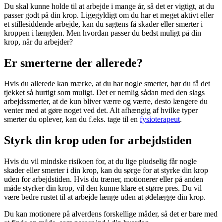
Du skal kunne holde til at arbejde i mange år, så det er vigtigt, at du
passer godt på din krop. Ligegyldigt om du har et meget aktivt eller
et stillesiddende arbejde, kan du sagtens få skader eller smerter i
kroppen i længden. Men hvordan passer du bedst muligt på din
krop, når du arbejder?
Er smerterne der allerede?
Hvis du allerede kan mærke, at du har nogle smerter, bør du få det
tjekket så hurtigt som muligt. Det er nemlig sådan med den slags
arbejdssmerter, at de kun bliver værre og værre, desto længere du
venter med at gøre noget ved det. Alt afhængig af hvilke typer
smerter du oplever, kan du f.eks. tage til en
fysioterapeut
.
Styrk din krop uden for arbejdstiden
Hvis du vil mindske risikoen for, at du lige pludselig får nogle
skader eller smerter i din krop, kan du sørge for at styrke din krop
uden for arbejdstiden. Hvis du træner, motionerer eller på anden
måde styrker din krop, vil den kunne klare et større pres. Du vil
være bedre rustet til at arbejde længe uden at ødelægge din krop.
Du kan motionere på alverdens forskellige måder, så det er bare med