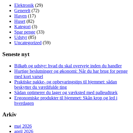
fødder
Elektronik
(29)
til
Generelt
(72)
festivallen
Haven
(17)
Huset
(82)
Kategori
(3)
Spar penge
(33)
Udstyr
(85)
Uncategorized
(59)
Seneste nyt
Bilkøb og udstyr: hvad du skal overveje inden du handler
Hurtige beslutninger og økonomi: Når du har brug for penge
med kort varsel
Praktiske pakke- og opbevaringstips til hjemmet: sådan
beskytter du værdifulde ting
Sådan optimerer du lager og værksted med palleudtræk
Ergonomiske produkter til hjemmet: Skån krop og led i
hverdagen
Arkiv
maj 2026
april 2026