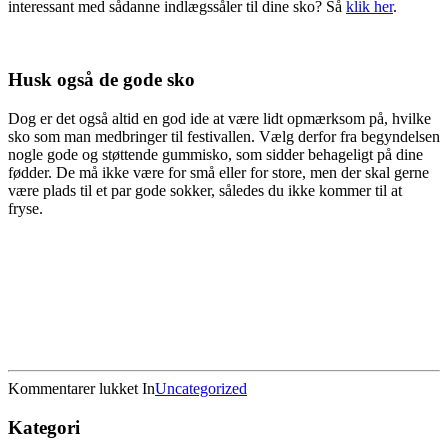
interessant med sådanne indlægssåler til dine sko? Så
klik her
.
Husk også de gode sko
Dog er det også altid en god ide at være lidt opmærksom på, hvilke
sko som man medbringer til festivallen. Vælg derfor fra begyndelsen
nogle gode og støttende gummisko, som sidder behageligt på dine
fødder. De må ikke være for små eller for store, men der skal gerne
være plads til et par gode sokker, således du ikke kommer til at
fryse.
til
Kommentarer lukket
In
Uncategorized
Slip
for
Kategori
ømme