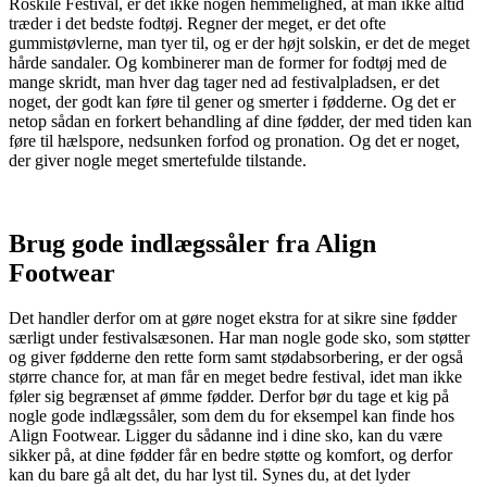
Roskile Festival, er det ikke nogen hemmelighed, at man ikke altid
træder i det bedste fodtøj. Regner der meget, er det ofte
gummistøvlerne, man tyer til, og er der højt solskin, er det de meget
hårde sandaler. Og kombinerer man de former for fodtøj med de
mange skridt, man hver dag tager ned ad festivalpladsen, er det
noget, der godt kan føre til gener og smerter i fødderne. Og det er
netop sådan en forkert behandling af dine fødder, der med tiden kan
føre til hælspore, nedsunken forfod og pronation. Og det er noget,
der giver nogle meget smertefulde tilstande.
Brug gode indlægssåler fra Align
Footwear
Det handler derfor om at gøre noget ekstra for at sikre sine fødder
særligt under festivalsæsonen. Har man nogle gode sko, som støtter
og giver fødderne den rette form samt stødabsorbering, er der også
større chance for, at man får en meget bedre festival, idet man ikke
føler sig begrænset af ømme fødder. Derfor bør du tage et kig på
nogle gode indlægssåler, som dem du for eksempel kan finde hos
Align Footwear. Ligger du sådanne ind i dine sko, kan du være
sikker på, at dine fødder får en bedre støtte og komfort, og derfor
kan du bare gå alt det, du har lyst til. Synes du, at det lyder