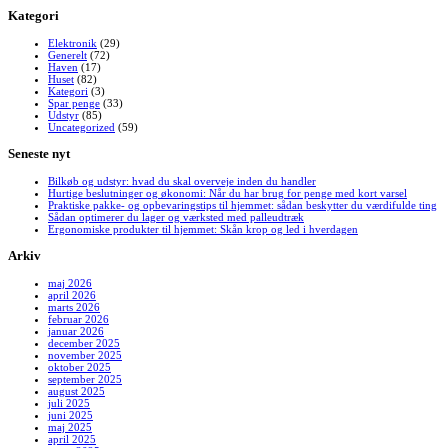
Kategori
Elektronik
(29)
Generelt
(72)
Haven
(17)
Huset
(82)
Kategori
(3)
Spar penge
(33)
Udstyr
(85)
Uncategorized
(59)
Seneste nyt
Bilkøb og udstyr: hvad du skal overveje inden du handler
Hurtige beslutninger og økonomi: Når du har brug for penge med kort varsel
Praktiske pakke- og opbevaringstips til hjemmet: sådan beskytter du værdifulde ting
Sådan optimerer du lager og værksted med palleudtræk
Ergonomiske produkter til hjemmet: Skån krop og led i hverdagen
Arkiv
maj 2026
april 2026
marts 2026
februar 2026
januar 2026
december 2025
november 2025
oktober 2025
september 2025
august 2025
juli 2025
juni 2025
maj 2025
april 2025