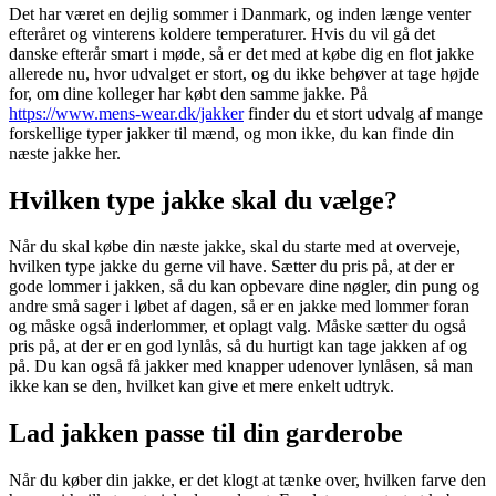
Det har været en dejlig sommer i Danmark, og inden længe venter
efteråret og vinterens koldere temperaturer. Hvis du vil gå det
danske efterår smart i møde, så er det med at købe dig en flot jakke
allerede nu, hvor udvalget er stort, og du ikke behøver at tage højde
for, om dine kolleger har købt den samme jakke. På
https://www.mens-wear.dk/jakker
finder du et stort udvalg af mange
forskellige typer jakker til mænd, og mon ikke, du kan finde din
næste jakke her.
Hvilken type jakke skal du vælge?
Når du skal købe din næste jakke, skal du starte med at overveje,
hvilken type jakke du gerne vil have. Sætter du pris på, at der er
gode lommer i jakken, så du kan opbevare dine nøgler, din pung og
andre små sager i løbet af dagen, så er en jakke med lommer foran
og måske også inderlommer, et oplagt valg. Måske sætter du også
pris på, at der er en god lynlås, så du hurtigt kan tage jakken af og
på. Du kan også få jakker med knapper udenover lynlåsen, så man
ikke kan se den, hvilket kan give et mere enkelt udtryk.
Lad jakken passe til din garderobe
Når du køber din jakke, er det klogt at tænke over, hvilken farve den