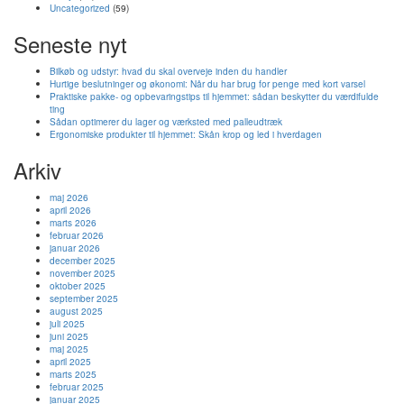
Uncategorized
(59)
Seneste nyt
Bilkøb og udstyr: hvad du skal overveje inden du handler
Hurtige beslutninger og økonomi: Når du har brug for penge med kort varsel
Praktiske pakke- og opbevaringstips til hjemmet: sådan beskytter du værdifulde
ting
Sådan optimerer du lager og værksted med palleudtræk
Ergonomiske produkter til hjemmet: Skån krop og led i hverdagen
Arkiv
maj 2026
april 2026
marts 2026
februar 2026
januar 2026
december 2025
november 2025
oktober 2025
september 2025
august 2025
juli 2025
juni 2025
maj 2025
april 2025
marts 2025
februar 2025
januar 2025