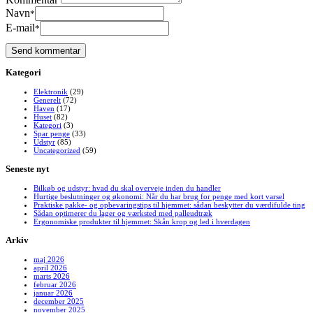
Navn
*
E-mail
*
Kategori
Elektronik
(29)
Generelt
(72)
Haven
(17)
Huset
(82)
Kategori
(3)
Spar penge
(33)
Udstyr
(85)
Uncategorized
(59)
Seneste nyt
Bilkøb og udstyr: hvad du skal overveje inden du handler
Hurtige beslutninger og økonomi: Når du har brug for penge med kort varsel
Praktiske pakke- og opbevaringstips til hjemmet: sådan beskytter du værdifulde ting
Sådan optimerer du lager og værksted med palleudtræk
Ergonomiske produkter til hjemmet: Skån krop og led i hverdagen
Arkiv
maj 2026
april 2026
marts 2026
februar 2026
januar 2026
december 2025
november 2025