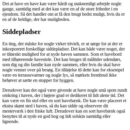
Det at have en have kan være hårdt og utaknemligt arbejde nogle
gange, samtidig med at det kan være en af de store friheder i en
ejendom. Så det handler om at få den brugt bedst muligt, hvis du er
en af de heldige, der har muligheden.
Siddepladser
En ting, der måske for nogle virker trivielt, er at sørge for at der er
inkorporeret forskellige siddepladser. Det kan både være noget, der
er tiltænkt mulighed for at nyde haven sammen. Som et havebord
med tilhørerende havestole. Det kan bruges til måltider udendørs,
som dig og din familie kan nyde sammen, eller hvis du skal have
nogle venner over på besøg. En tilføjelse til dette kan for eksempel
være en terrassevarmer og nogle lys, så mørkets frembrud ikke
behøver at sætte en stopper for hyggen.
Derudover kan det også være givende at have nogle små spots rundt
omkring i haven, der i højere grad er dedikeret til lidt alene tid. Det
kan være en fin stol eller en sort havebænk. De kan være placeret et
ekstra skønt sted i haven, så du kan sidde og observere dit
mesterværk i den friske luft. Derudover kan en sort havebænk også
benyttes til at nyde en god bog og lidt solskin samtidig eller
lignende.