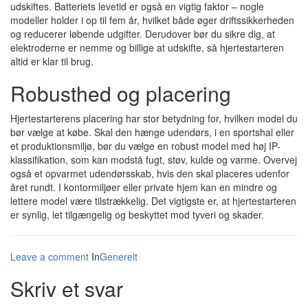
udskiftes. Batteriets levetid er også en vigtig faktor – nogle
modeller holder i op til fem år, hvilket både øger driftssikkerheden
og reducerer løbende udgifter. Derudover bør du sikre dig, at
elektroderne er nemme og billige at udskifte, så hjertestarteren
altid er klar til brug.
Robusthed og placering
Hjertestarterens placering har stor betydning for, hvilken model du
bør vælge at købe. Skal den hænge udendørs, i en sportshal eller
et produktionsmiljø, bør du vælge en robust model med høj IP-
klassifikation, som kan modstå fugt, støv, kulde og varme. Overvej
også et opvarmet udendørsskab, hvis den skal placeres udenfor
året rundt. I kontormiljøer eller private hjem kan en mindre og
lettere model være tilstrækkelig. Det vigtigste er, at hjertestarteren
er synlig, let tilgængelig og beskyttet mod tyveri og skader.
Leave a comment
In
Generelt
Skriv et svar