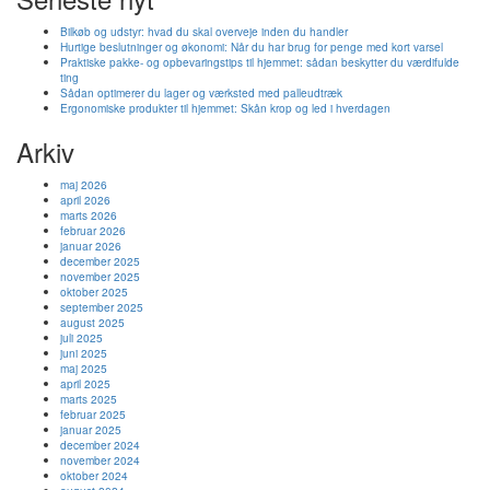
Bilkøb og udstyr: hvad du skal overveje inden du handler
Hurtige beslutninger og økonomi: Når du har brug for penge med kort varsel
Praktiske pakke- og opbevaringstips til hjemmet: sådan beskytter du værdifulde
ting
Sådan optimerer du lager og værksted med palleudtræk
Ergonomiske produkter til hjemmet: Skån krop og led i hverdagen
Arkiv
maj 2026
april 2026
marts 2026
februar 2026
januar 2026
december 2025
november 2025
oktober 2025
september 2025
august 2025
juli 2025
juni 2025
maj 2025
april 2025
marts 2025
februar 2025
januar 2025
december 2024
november 2024
oktober 2024