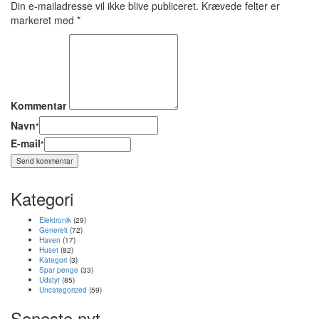
Din e-mailadresse vil ikke blive publiceret.
Krævede felter er
markeret med
*
Kommentar
Navn
*
E-mail
*
Kategori
Elektronik
(29)
Generelt
(72)
Haven
(17)
Huset
(82)
Kategori
(3)
Spar penge
(33)
Udstyr
(85)
Uncategorized
(59)
Seneste nyt