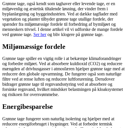
Grønne tage, også kendt som taghaver eller levende tage, er en
miljøvenlig og æstetisk tiltalende løsning, der vinder frem i
byplanlægning og byggeindustrien. Ved at dække tagflader med
vegetation og planter tilbyder grønne tage utallige fordele, der
spænder fra miljømæssige fordele til forbedring af bymiljøet og
menneskers trivsel. I denne artikel vil vi udforske de mange fordele
ved grønne tage.
Ser her
og bliv klogere på grønne tage.
Miljømæssige fordele
Grønne tage spiller en vigtig rolle i at bekæmpe klimaforandringer
og forbedre miljøet. Ved at absorbere kuldioxid (CO2) og reducere
mængden af drivhusgasser i atmosfæren hjælper grønne tage med at
reducere den globale opvarmning. De fungerer også som naturlige
filtre ved at rense luften og reducere luftforurening. Derudover
bidrager grønne tage til regnvandsstyring ved at absorbere og
forsinke regnvand, hvilket mindsker belastningen på kloaksystemet
og risikoen for oversvømmelse.
Energibesparelse
Grønne tage fungerer som naturlig isolering og hjælper med at
reducere energiforbruget i bygninger. Ved at forbedre termisk