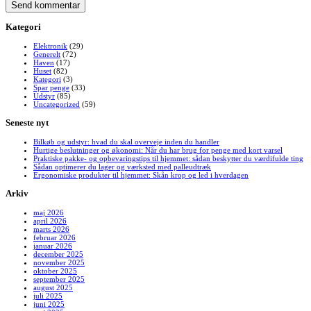
Kategori
Elektronik
(29)
Generelt
(72)
Haven
(17)
Huset
(82)
Kategori
(3)
Spar penge
(33)
Udstyr
(85)
Uncategorized
(59)
Seneste nyt
Bilkøb og udstyr: hvad du skal overveje inden du handler
Hurtige beslutninger og økonomi: Når du har brug for penge med kort varsel
Praktiske pakke- og opbevaringstips til hjemmet: sådan beskytter du værdifulde ting
Sådan optimerer du lager og værksted med palleudtræk
Ergonomiske produkter til hjemmet: Skån krop og led i hverdagen
Arkiv
maj 2026
april 2026
marts 2026
februar 2026
januar 2026
december 2025
november 2025
oktober 2025
september 2025
august 2025
juli 2025
juni 2025