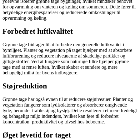
ydeevne isolerer grønne tage bygninger, hvilket mindsker behovet
for opvarmning om vinteren og køling om sommeren. Dette fører til
betydelige energibesparelser og reducerede omkostninger til
opvarmning og køling.
Forbedret luftkvalitet
Grønne tage bidrager til at forbedre den generelle luftkvalitet i
bymiljøet. Planter og vegetation på taget hjælper med at absorbere
luftforurening og reducere niveauerne af skadelige partikler og
giftige stoffer. Ved at fungere som naturlige filtre hjælper grønne
tage med at rense luften, hvilket skaber et sundere og mere
behageligt miljø for byens indbyggere.
Støjreduktion
Grønne tage har også evnen til at reducere støjniveauer. Planter og
vegetation fungerer som lydisolatorer og absorberer omgivende
lyde, herunder trafikstøj og bystøj. Dette resulterer i et mere fredeligt
og behageligt miljø indendørs, hvilket kan føre til forbedret
koncentration, produktivitet og trivsel hos beboerne.
Øget levetid for taget