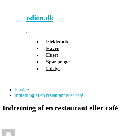
Skip
to
content
odion.dk
Toggle navigation
Elektronik
Haven
Huset
Spar penge
Udstyr
Forside
Indretning af en restaurant eller café
Indretning af en restaurant eller café