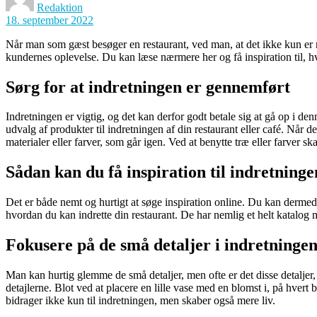
Redaktion
18. september 2022
Når man som gæst besøger en restaurant, ved man, at det ikke kun er 
kundernes oplevelse. Du kan læse nærmere her og få inspiration til, hv
Sørg for at indretningen er gennemført
Indretningen er vigtig, og det kan derfor godt betale sig at gå op i d
udvalg af produkter til indretningen af din restaurant eller café. Når 
materialer eller farver, som går igen. Ved at benytte træ eller farver 
Sådan kan du få inspiration til indretninge
Det er både nemt og hurtigt at søge inspiration online. Du kan dermed f
hvordan du kan indrette din restaurant. De har nemlig et helt katalog me
Fokusere på de små detaljer i indretninge
Man kan hurtig glemme de små detaljer, men ofte er det disse detaljer
detajlerne. Blot ved at placere en lille vase med en blomst i, på hvert
bidrager ikke kun til indretningen, men skaber også mere liv.