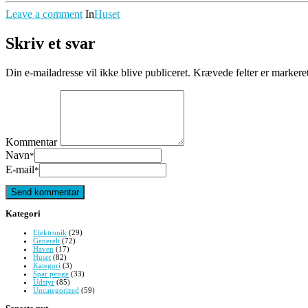
Leave a comment
In
Huset
Skriv et svar
Din e-mailadresse vil ikke blive publiceret.
Krævede felter er marker
Kommentar
Navn
*
E-mail
*
Kategori
Elektronik
(29)
Generelt
(72)
Haven
(17)
Huset
(82)
Kategori
(3)
Spar penge
(33)
Udstyr
(85)
Uncategorized
(59)