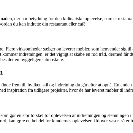
maden, der har betydning for den kulinariske oplevelse, som et restaur
ordan du kan indrette din restaurant eller café.
enne. Flere virksomheder sælger og leverer møbler, som henvender sig til
det kommer indretningen, er det vigtigt at skabe en rød tråd, dermed får
skabes der en hyggeligere atmosfære.
n
inde frem til, hvilken stil og indretning du går efter at opnå. En anden m
d inspiration fra tidligere projekter, hvor de har leveret møbler til ind
n
, som gør en stor forskel for oplevelsen af indretningen og stemningen 
 bord, kan gøre en hel del for kundernes oplevelser. Udover vaser, så er