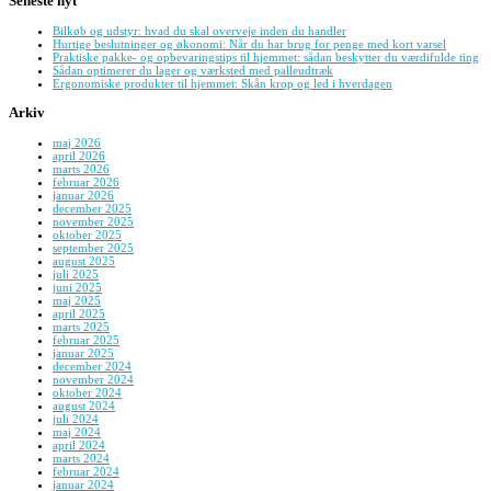
Seneste nyt
Bilkøb og udstyr: hvad du skal overveje inden du handler
Hurtige beslutninger og økonomi: Når du har brug for penge med kort varsel
Praktiske pakke- og opbevaringstips til hjemmet: sådan beskytter du værdifulde ting
Sådan optimerer du lager og værksted med palleudtræk
Ergonomiske produkter til hjemmet: Skån krop og led i hverdagen
Arkiv
maj 2026
april 2026
marts 2026
februar 2026
januar 2026
december 2025
november 2025
oktober 2025
september 2025
august 2025
juli 2025
juni 2025
maj 2025
april 2025
marts 2025
februar 2025
januar 2025
december 2024
november 2024
oktober 2024
august 2024
juli 2024
maj 2024
april 2024
marts 2024
februar 2024
januar 2024