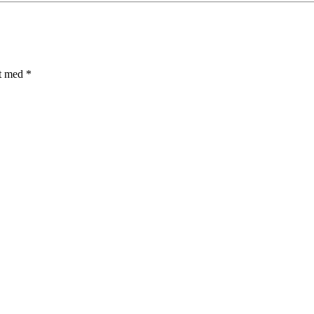
et med
*