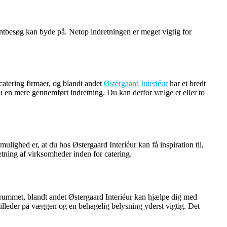
antbesøg kan byde på. Netop indretningen er meget vigtig for
 catering firmaer, og blandt andet
Østergaard Interiéur
har et bredt
 du en mere gennemført indretning. Du kan derfor vælge et eller to
ulighed er, at du hos Østergaard Interiéur kan få inspiration til,
retning af virksomheder inden for catering.
i rummet, blandt andet Østergaard Interiéur kan hjælpe dig med
 billeder på væggen og en behagelig belysning yderst vigtig. Det