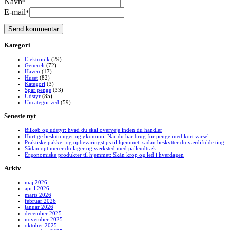
Navn
*
E-mail
*
Kategori
Elektronik
(29)
Generelt
(72)
Haven
(17)
Huset
(82)
Kategori
(3)
Spar penge
(33)
Udstyr
(85)
Uncategorized
(59)
Seneste nyt
Bilkøb og udstyr: hvad du skal overveje inden du handler
Hurtige beslutninger og økonomi: Når du har brug for penge med kort varsel
Praktiske pakke- og opbevaringstips til hjemmet: sådan beskytter du værdifulde ting
Sådan optimerer du lager og værksted med palleudtræk
Ergonomiske produkter til hjemmet: Skån krop og led i hverdagen
Arkiv
maj 2026
april 2026
marts 2026
februar 2026
januar 2026
december 2025
november 2025
oktober 2025