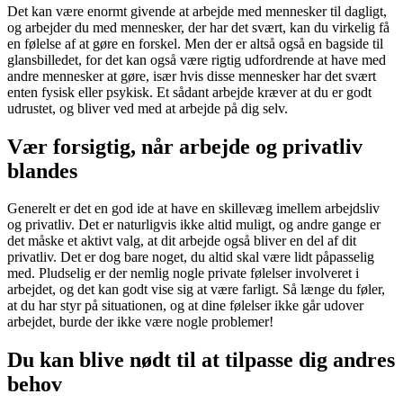
Det kan være enormt givende at arbejde med mennesker til dagligt,
og arbejder du med mennesker, der har det svært, kan du virkelig få
en følelse af at gøre en forskel. Men der er altså også en bagside til
glansbilledet, for det kan også være rigtig udfordrende at have med
andre mennesker at gøre, især hvis disse mennesker har det svært
enten fysisk eller psykisk. Et sådant arbejde kræver at du er godt
udrustet, og bliver ved med at arbejde på dig selv.
Vær forsigtig, når arbejde og privatliv
blandes
Generelt er det en god ide at have en skillevæg imellem arbejdsliv
og privatliv. Det er naturligvis ikke altid muligt, og andre gange er
det måske et aktivt valg, at dit arbejde også bliver en del af dit
privatliv. Det er dog bare noget, du altid skal være lidt påpasselig
med. Pludselig er der nemlig nogle private følelser involveret i
arbejdet, og det kan godt vise sig at være farligt. Så længe du føler,
at du har styr på situationen, og at dine følelser ikke går udover
arbejdet, burde der ikke være nogle problemer!
Du kan blive nødt til at tilpasse dig andres
behov