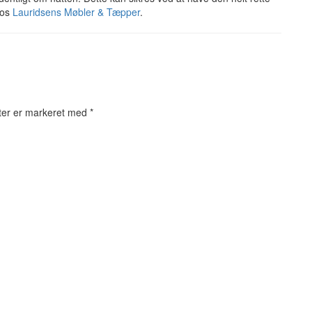
hos
Lauridsens Møbler & Tæpper
.
ter er markeret med
*