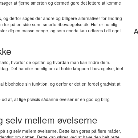
 forsøger at fjerne smerten og dermed gøre det lettere at komme
g derfor søges der andre og billigere alternativer for lindring
en for på en side som; smertefribevaegelse.dk. Her er nemlig
A
oster dig en masse penge, og som endda kan udføres i dit eget
kke
mæld, hvorfor de opstår, og hvordan man kan lindre dem.
rdag. Det handler nemlig om at holde kroppen i bevægelse, idet
l bibeholde sin funktion, og derfor er det en fordel gradvist at
e ud af, at lige præcis sådanne øvelser er en god og billig
g selv mellem øvelserne
e på sig selv mellem øvelserne. Dette kan gøres på flere måder,
entligt om natten. Dette kan sikres ved at have den helt rette