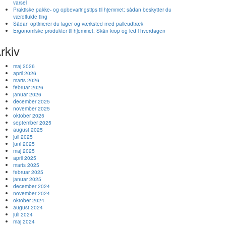
varsel
Praktiske pakke- og opbevaringstips til hjemmet: sådan beskytter du
værdifulde ting
Sådan optimerer du lager og værksted med palleudtræk
Ergonomiske produkter til hjemmet: Skån krop og led i hverdagen
rkiv
maj 2026
april 2026
marts 2026
februar 2026
januar 2026
december 2025
november 2025
oktober 2025
september 2025
august 2025
juli 2025
juni 2025
maj 2025
april 2025
marts 2025
februar 2025
januar 2025
december 2024
november 2024
oktober 2024
august 2024
juli 2024
maj 2024