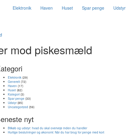
Elektronik
Haven
Huset
Spar penge
Udstyr
d
ger mod piskesmæld
ategori
Elektronik
(29)
Generelt
(72)
Haven
(17)
Huset
(82)
Kategori
(3)
Spar penge
(33)
Udstyr
(85)
Uncategorized
(59)
eneste nyt
Bilkøb og udstyr: hvad du skal overveje inden du handler
Hurtige beslutninger og økonomi: Når du har brug for penge med kort