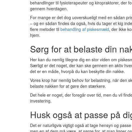
behandlinger til fysioterapeuter og kiropraktorer, der
gennem hverdagen.
For mange er det dog uoverskueligt med en sådan pris, o
– og en sådan findes da også, hvis du tager et kig ind
flere metoder til
behandling af piskesmæld
, der ikke k
hjem.
Sørg for at belaste din na
Her kan du nemlig tilegne dig en stor viden om piskes
Særligt er det noget, der kan ske gennem en aktiv hve
det er en måde, hvorpå du kan beskytte din nakke.
Vores krop har nemlig behov for belastning, når den ska
belaste nakken for at gøre den stærkere.
Det hele er noget, der foregår over tid, men du vil find
investering.
Husk også at passe på di
Det er naturligvis vigtigt også at tage hensyn og pass
men en af dem må være, at sørge for, at man ligger ord