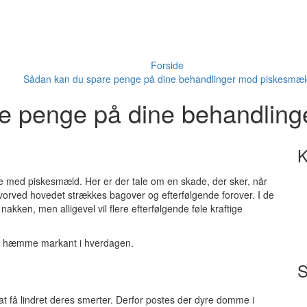
Forside
Sådan kan du spare penge på dine behandlinger mod piskesmæl
e penge på dine behandlin
K
e med piskesmæld. Her er der tale om en skade, der sker, når
hvorved hovedet strækkes bagover og efterfølgende forover. I de
nakken, men alligevel vil flere efterfølgende føle kraftige
 at hæmme markant i hverdagen.
S
 at få lindret deres smerter. Derfor postes der dyre domme i